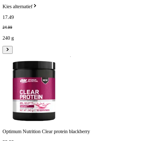
Kies alternatief
17
.
49
24
.
99
240 g
Optimum Nutrition Clear protein blackberry