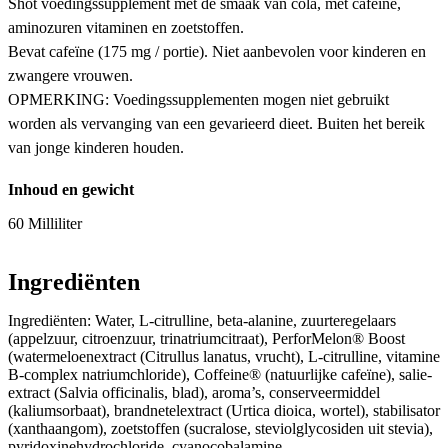
Shot voedingssupplement met de smaak van cola, met cafeïne,
aminozuren vitaminen en zoetstoffen.
Bevat cafeïne (175 mg / portie). Niet aanbevolen voor kinderen en
zwangere vrouwen.
OPMERKING: Voedingssupplementen mogen niet gebruikt
worden als vervanging van een gevarieerd dieet. Buiten het bereik
van jonge kinderen houden.
Inhoud en gewicht
60 Milliliter
Ingrediënten
Ingrediënten: Water, L-citrulline, beta-alanine, zuurteregelaars
(appelzuur, citroenzuur, trinatriumcitraat), PerforMelon® Boost
(watermeloenextract (Citrullus lanatus, vrucht), L-citrulline, vitamine
B-complex natriumchloride), Coffeine® (natuurlijke cafeïne), salie-
extract (Salvia officinalis, blad), aroma’s, conserveermiddel
(kaliumsorbaat), brandnetelextract (Urtica dioica, wortel), stabilisator
(xanthaangom), zoetstoffen (sucralose, steviolglycosiden uit stevia),
pyridoxinehydrochloride, cyanocobalamine.