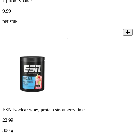
Upfront Shaker
9
.
99
per stuk
ESN Isoclear whey protein strawberry lime
22
.
99
300 g