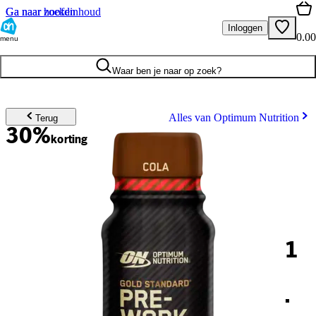
Ga naar hoofdinhoud
Ga naar zoeken
Inloggen
0.00
menu
Waar ben je naar op zoek?
Alles van Optimum Nutrition
Terug
30%
korting
1
.