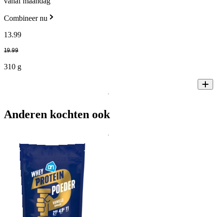
vanaf maandag
Combineer nu
13
.
99
19
.
99
310 g
Anderen kochten ook