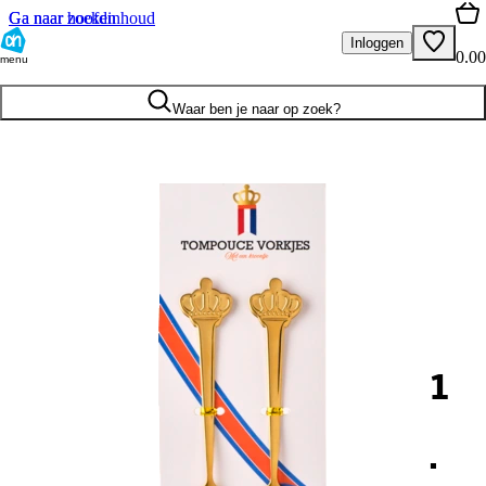
Ga naar hoofdinhoud
Ga naar zoeken
Inloggen
0.00
menu
Waar ben je naar op zoek?
1
.