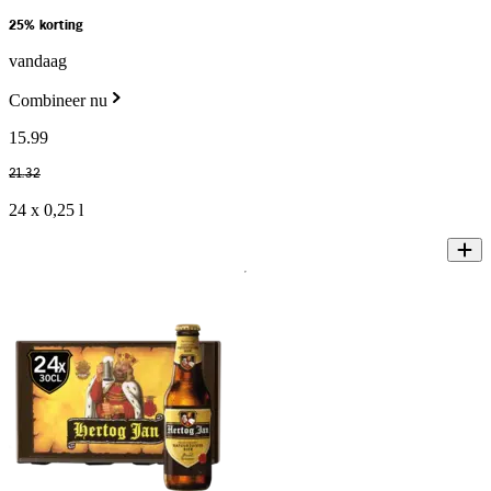
25% korting
vandaag
Combineer nu
15
.
99
21
.
32
24 x 0,25 l