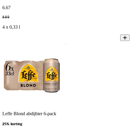
6
.
67
8
.
89
4 x 0,33 l
Leffe Blond abdijbier 6-pack
25% korting