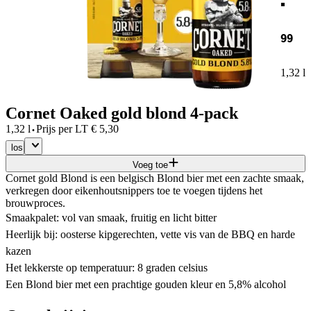
99
1,32 l
Cornet Oaked gold blond 4-pack
·
1,32 l
Prijs per
LT
€
5,30
los
Voeg toe
Cornet gold Blond is een belgisch Blond bier met een zachte smaak,
verkregen door eikenhoutsnippers toe te voegen tijdens het
brouwproces.
Smaakpalet: vol van smaak, fruitig en licht bitter
Heerlijk bij: oosterse kipgerechten, vette vis van de BBQ en harde
kazen
Het lekkerste op temperatuur: 8 graden celsius
Een Blond bier met een prachtige gouden kleur en 5,8% alcohol