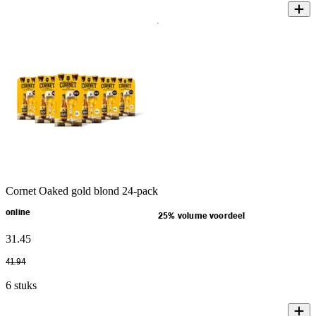
Cornet Oaked gold blond 24-pack
online
25% volume voordeel
31
.
45
41
.
94
6 stuks