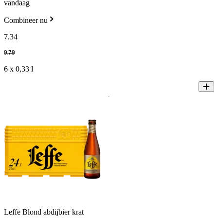
vandaag
Combineer nu
7
.
34
9
.
79
6 x 0,33 l
Leffe Blond abdijbier krat