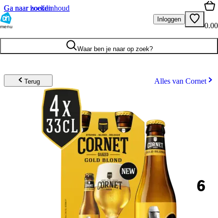
Ga naar hoofdinhoud
Ga naar zoeken
Inloggen
0.00
menu
Waar ben je naar op zoek?
Alles van Cornet
Terug
6
.