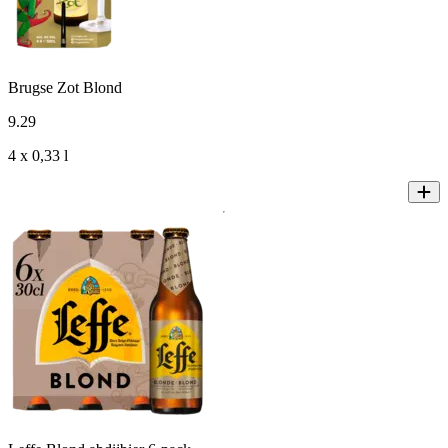
Brugse Zot Blond
9
.
29
4 x 0,33 l