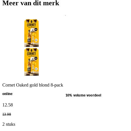
Meer van dit merk
Cornet Oaked gold blond 8-pack
online
10% volume voordeel
12
.
58
13
.
98
2 stuks