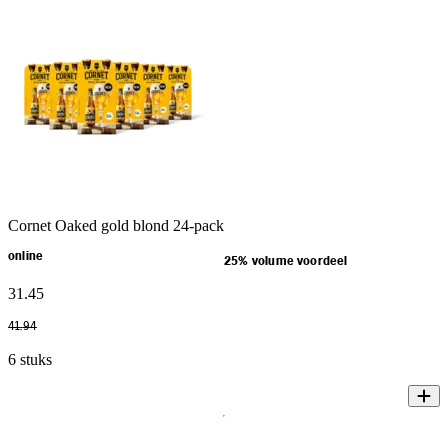
Cornet Oaked gold blond 24-pack
online
25% volume voordeel
31
.
45
41
.
94
6 stuks