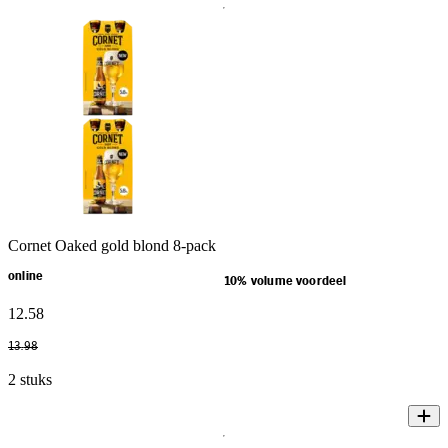
Cornet Oaked gold blond 8-pack
online
10% volume voordeel
12
.
58
13
.
98
2 stuks