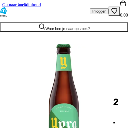
Ga naar hoofdinhoud
Ga naar zoeken
Inloggen
0.00
menu
Waar ben je naar op zoek?
2
.