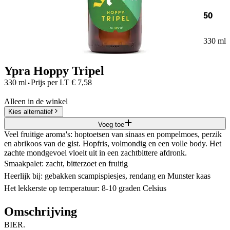
50
330 ml
Ypra Hoppy Tripel
·
330 ml
Prijs per
LT
€
7,58
Alleen in de winkel
Kies alternatief
Voeg toe
Veel fruitige aroma's: hoptoetsen van sinaas en pompelmoes, perzik
en abrikoos van de gist. Hopfris, volmondig en een volle body. Het
zachte mondgevoel vloeit uit in een zachtbittere afdronk.
Smaakpalet: zacht, bitterzoet en fruitig
Heerlijk bij: gebakken scampispiesjes, rendang en Munster kaas
Het lekkerste op temperatuur: 8-10 graden Celsius
Omschrijving
BIER.