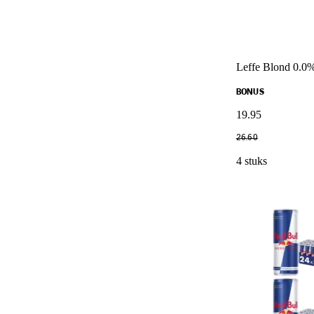
Leffe Blond 0.0
BONUS
19
.
95
26
.
60
4 stuks