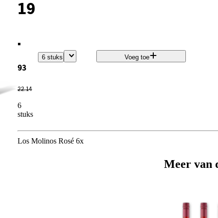
19
.
6 stuks
Voeg toe
93
22
.
14
6
stuks
Los Molinos Rosé 6x
Meer van 