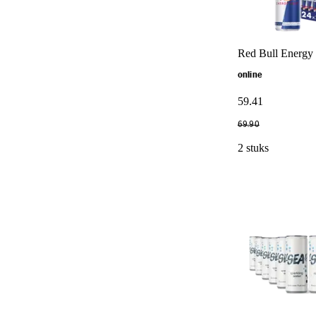
Red Bull Energy 
online
59
.
41
69
.
90
2 stuks