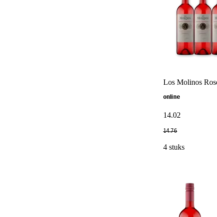
Los Molinos Rosé
online
14
.
02
14
.
76
4 stuks