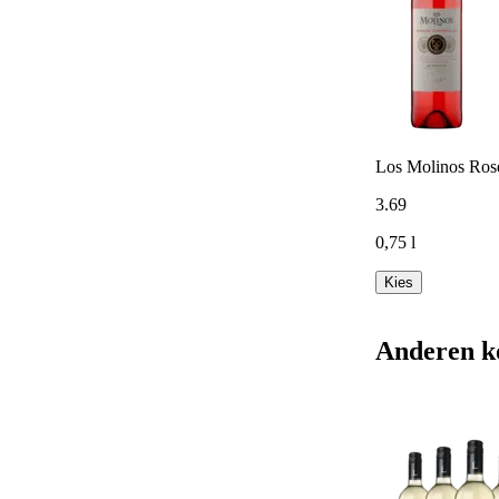
Los Molinos Ros
3
.
69
0,75 l
Kies
Anderen k