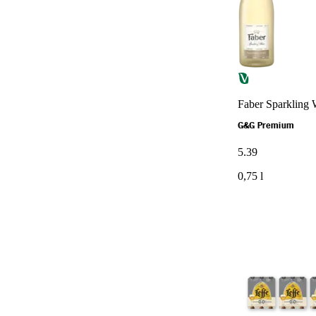
Faber Sparkling W
G&G Premium
5
.
39
0,75 l