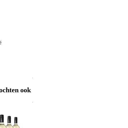
é
ochten ook