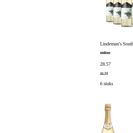
Lindeman's South
online
28
.
57
31
.
74
6 stuks