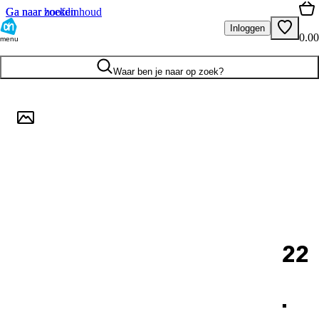
Ga naar hoofdinhoud
Ga naar zoeken
Inloggen
0.00
menu
Waar ben je naar op zoek?
22
.