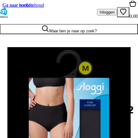
Ga naar hoofdinhoud
Ga naar zoeken
Inloggen
0.00
menu
Waar ben je naar op zoek?
22
.