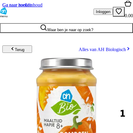
Ga naar hoofdinhoud
Ga naar zoeken
Inloggen
0.00
menu
Waar ben je naar op zoek?
Alles van AH Biologisch
Terug
1
.