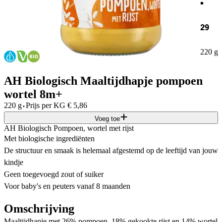
29
220 g
AH Biologisch Maaltijdhapje pompoen
wortel 8m+
·
220 g
Prijs per
KG
€
5,86
Voeg toe
AH Biologisch Pompoen, wortel met rijst
Met biologische ingrediënten​
De structuur en smaak is helemaal afgestemd op de leeftijd van jouw
kindje​
Geen toegevoegd zout of suiker​
Voor baby's en peuters vanaf 8 maanden
Omschrijving
Maaltijdhapje met 26% pompoen, 18% gekookte rijst en 14% wortel