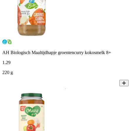
AH Biologisch Maaltijdhapje groentencurry kokosmelk 8+
1
.
29
220 g