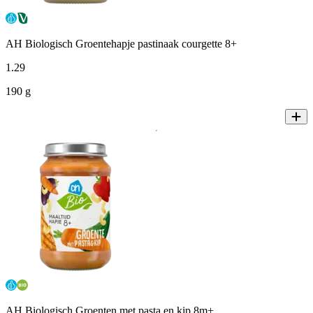
AH Biologisch Groentehapje pastinaak courgette 8+
1
.
29
190 g
AH Biologisch Groenten met pasta en kip 8m+