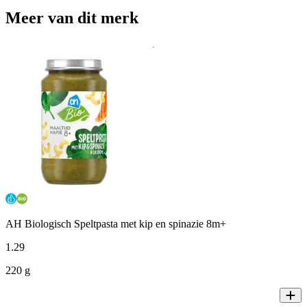
Meer van dit merk
AH Biologisch Speltpasta met kip en spinazie 8m+
1
.
29
220 g