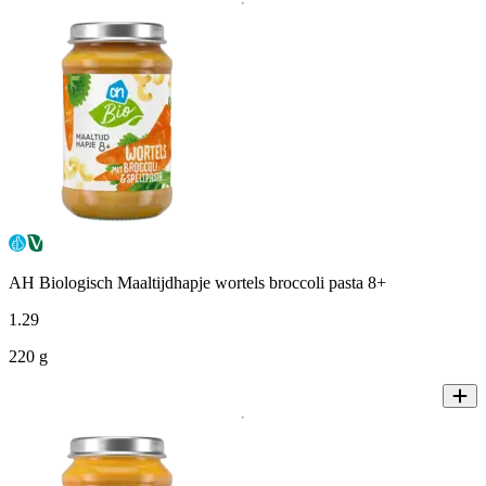
AH Biologisch Maaltijdhapje wortels broccoli pasta 8+
1
.
29
220 g