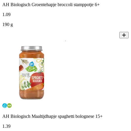
AH Biologisch Groentehapje broccoli stamppotje 6+
1
.
09
190 g
AH Biologisch Maaltijdhapje spaghetti bolognese 15+
1
.
39