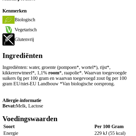
Kenmerken
Biologisch
Vegetarisch
Glutenvrij
Ingrediënten
Ingrediënten: water, groente (pompoen*, wortel*), rijst*,
kikkererwtmeel*, 1,1%
room
*, raapolie*. Waarvan toegevoegde
suikers 0g per 100 gram en waarvan toegevoegd zout 0g per 100
gram EU/niet-EU Landbouw *Van biologische oorsprong.
Allergie-informatie
Bevat:
Melk, Lactose
Voedingswaarden
Soort
Per 100 Gram
Energie
229 kJ (55 kcal)