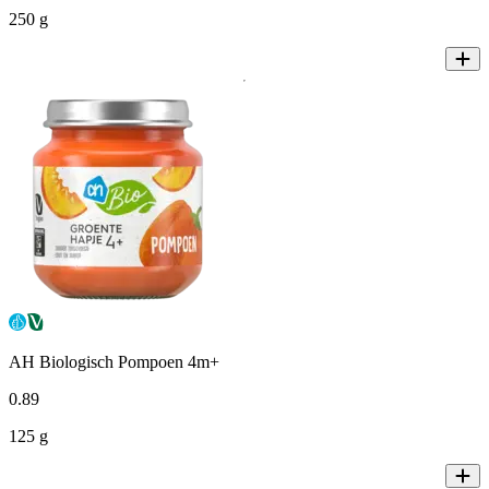
250 g
AH Biologisch Pompoen 4m+
0
.
89
125 g