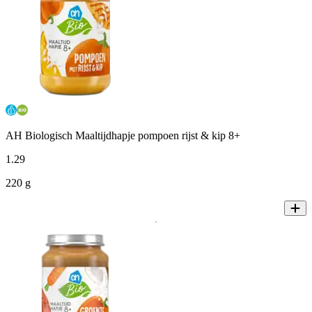
AH Biologisch Maaltijdhapje pompoen rijst & kip 8+
1
.
29
220 g