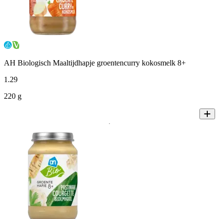
AH Biologisch Maaltijdhapje groentencurry kokosmelk 8+
1
.
29
220 g