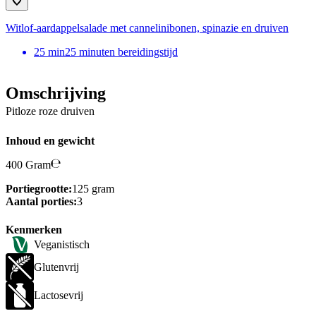
Witlof-aardappelsalade met cannelinibonen, spinazie en druiven
25
min
25 minuten bereidingstijd
Omschrijving
Pitloze roze druiven
Inhoud en gewicht
400 Gram
Portiegrootte:
125 gram
Aantal porties:
3
Kenmerken
Veganistisch
Glutenvrij
Lactosevrij