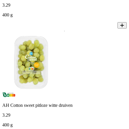
3
.
29
400 g
AH Cotton sweet pitloze witte druiven
3
.
29
400 g