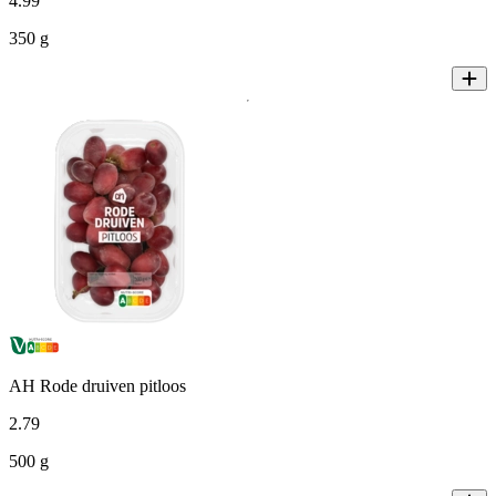
4
.
99
350 g
AH Rode druiven pitloos
2
.
79
500 g