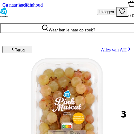
Ga naar hoofdinhoud
Ga naar zoeken
Inloggen
0.
menu
Waar ben je naar op zoek?
Alles van AH
Terug
3
.