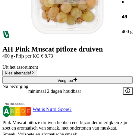
49
400 g
AH Pink Muscat pitloze druiven
·
400 g
Prijs per
KG
€
8,73
Uit het assortiment
Kies alternatief
Voeg toe
Na bezorging
minimaal 2 dagen houdbaar
Wat is Nutri-Score?
Pink Muscat pitloze druiven hebben een bijzonder uiterlijk en zijn
zoet en aromatisch van smaak, met ondertonen van muskaat.
Smaak: Volzoete en aromatische smaak