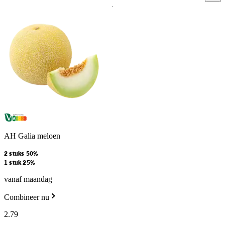
AH Galia meloen
2 stuks 50%
1 stuk 25%
vanaf maandag
Combineer nu
2
.
79