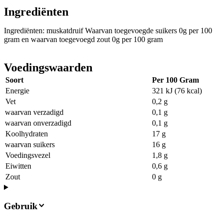
Ingrediënten
Ingrediënten: muskatdruif Waarvan toegevoegde suikers 0g per 100
gram en waarvan toegevoegd zout 0g per 100 gram
Voedingswaarden
Soort
Per 100 Gram
Energie
321 kJ (76 kcal)
Vet
0,2 g
waarvan verzadigd
0,1 g
waarvan onverzadigd
0,1 g
Koolhydraten
17 g
waarvan suikers
16 g
Voedingsvezel
1,8 g
Eiwitten
0,6 g
Zout
0 g
Gebruik