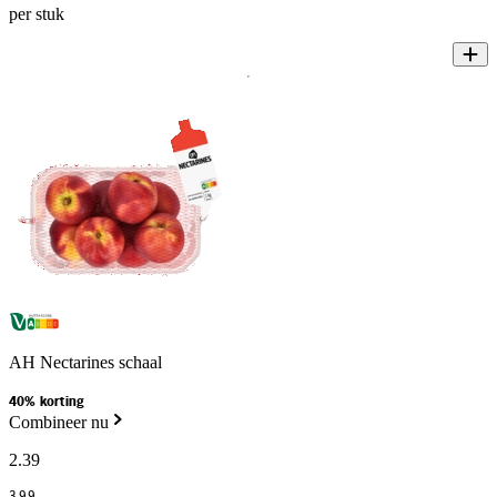
per stuk
AH Nectarines schaal
40% korting
Combineer nu
2
.
39
3
.
99