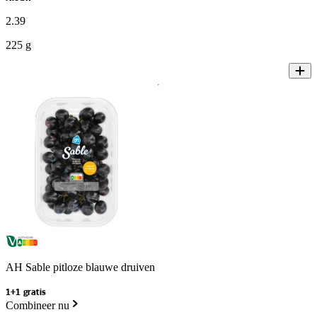
2
.
39
225 g
AH Sable pitloze blauwe druiven
1+1 gratis
Combineer nu