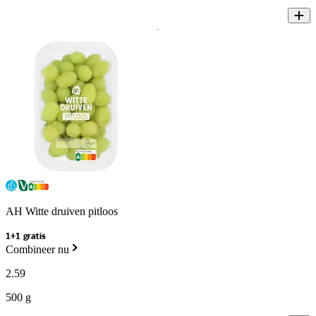
AH Witte druiven pitloos
1+1 gratis
Combineer nu
2
.
59
500 g