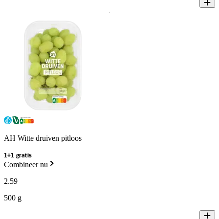
AH Witte druiven pitloos
1+1 gratis
Combineer nu
2
.
59
500 g