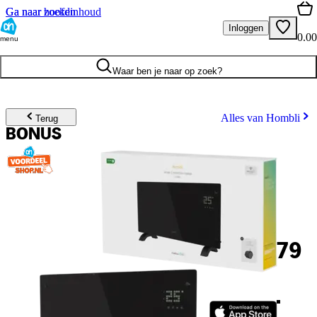
Ga naar hoofdinhoud
Ga naar zoeken
Inloggen
0.00
menu
Waar ben je naar op zoek?
Alles van Hombli
Terug
BONUS
79
.