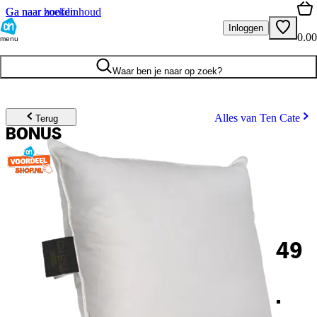
Ga naar hoofdinhoud
Ga naar zoeken
Inloggen
0.00
menu
Waar ben je naar op zoek?
Alles van Ten Cate
Terug
BONUS
49
.