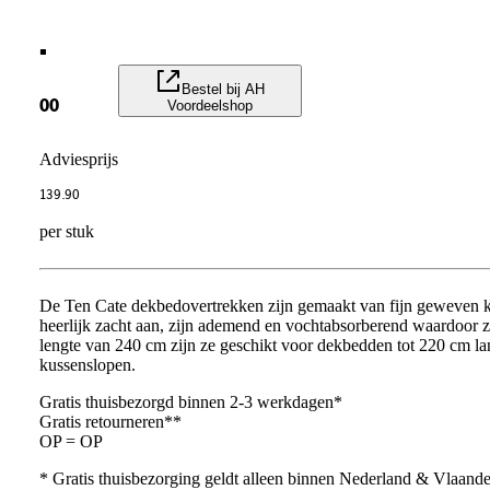
.
Bestel bij AH
Voordeelshop
00
Adviesprijs
139
.
90
per stuk
De Ten Cate dekbedovertrekken zijn gemaakt van fijn geweven k
heerlijk zacht aan, zijn ademend en vochtabsorberend waardoor ze
lengte van 240 cm zijn ze geschikt voor dekbedden tot 220 cm lan
kussenslopen.
Gratis thuisbezorgd binnen 2-3 werkdagen*
Gratis retourneren**
OP = OP
* Gratis thuisbezorging geldt alleen binnen Nederland & Vlaand