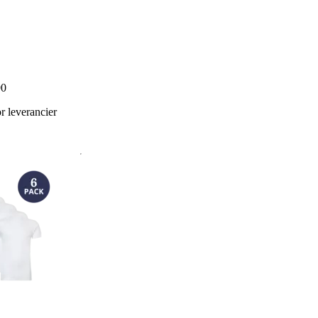
90
 leverancier