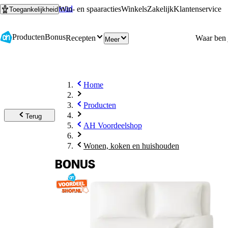
Ga naar hoofdinhoud
Ga naar zoeken
Win- en spaaracties
Winkels
Zakelijk
Klantenservice
Toegankelijkheid
Producten
Bonus
Recepten
Meer
Home
Producten
Terug
AH Voordeelshop
Wonen, koken en huishouden
BONUS