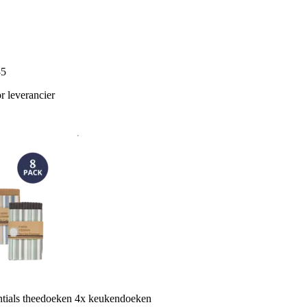
85
 leverancier
ntials theedoeken 4x keukendoeken