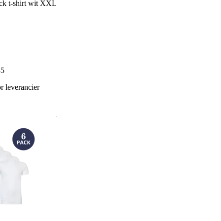
ck t-shirt wit XXL
85
 leverancier