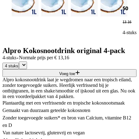
50
13
.
16
4-stuks
Alpro Kokosnootdrink original 4-pack
·
4-stuks
Normale prijs per
€
13,16
4 stuks
Voeg toe
Alpro kokosnootdrink laat je wegdromen naar een tropisch eiland,
zonder toegevoegde suikers. Heerlijk verfrissend bij je
ontbijtgranen, in een shake/smoothie of ijskoud uit een glas. Nu ook
in een voordeelpakket van 4 pakken.
Plantaardig met een verfrissende en tropische kokosnootsmaak
Gemaakt van duurzaam geteelde kokosnoten
Zonder toegevoegde suikers* en bron van Calcium, vitamine B12
en D
Van nature lactosevrij, glutenvrij en vegan