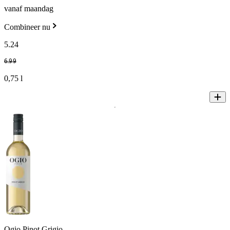
vanaf maandag
Combineer nu
5
.
24
6
.
99
0,75 l
Ogio Pinot Grigio