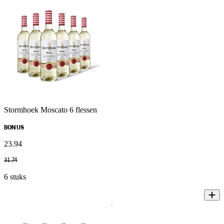
Stormhoek Moscato 6 flessen
BONUS
23
.
94
31
.
74
6 stuks