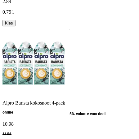
2
.
89
0,75 l
Kies
Alpro Barista kokosnoot 4-pack
online
5% volume voordeel
10
.
98
11
.
56