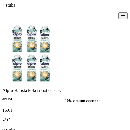
4 stuks
Alpro Barista kokosnoot 6-pack
online
10% volume voordeel
15
.
61
17
.
34
6 stuks