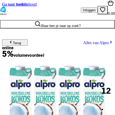
Ga naar hoofdinhoud
Ga naar zoeken
Inloggen
0.00
menu
Waar ben je naar op zoek?
Alles van Alpro
Terug
online
5%
volume
voordeel
12
.