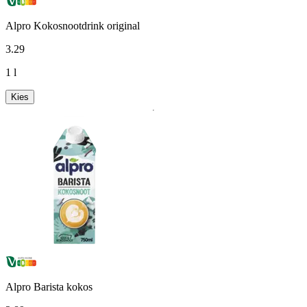
Alpro Kokosnootdrink original
3
.
29
1 l
Kies
Alpro Barista kokos