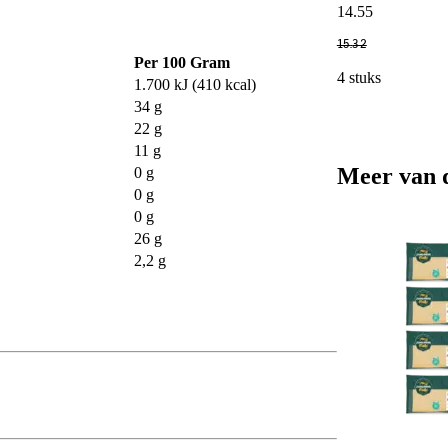
14
.
55
15
.
32
Per 100 Gram
4 stuks
1.700 kJ (410 kcal)
34 g
22 g
11 g
Meer van 
0 g
0 g
0 g
26 g
2,2 g