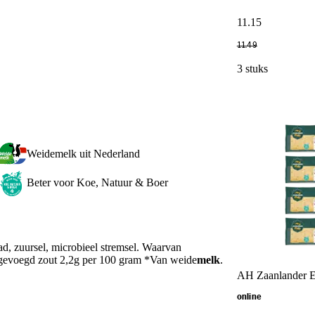
11
.
15
11
.
49
3 stuks
Weidemelk uit Nederland
Beter voor Koe, Natuur & Boer
ad, zuursel, microbieel stremsel. Waarvan
egevoegd zout 2,2g per 100 gram *Van weide
melk
.
AH Zaanlander Ex
online