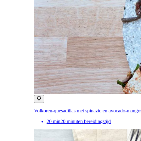
Volkoren-quesadillas met spinazie en avocado-mango
20
min
20 minuten bereidingstijd