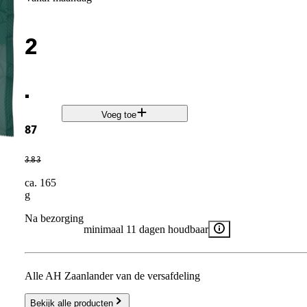
2
.
Voeg toe
87
3
.
83
ca. 165
g
Na bezorging
minimaal 11 dagen houdbaar
Alle AH Zaanlander van de versafdeling
Bekijk alle producten