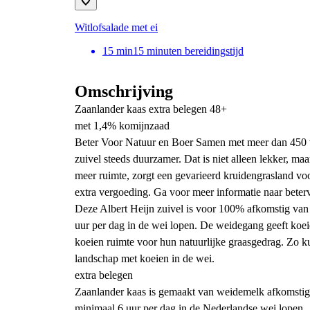
Witlofsalade met ei
15
min
15 minuten bereidingstijd
Omschrijving
Zaanlander kaas extra belegen 48+
met 1,4% komijnzaad
Beter Voor Natuur en Boer Samen met meer dan 450 
zuivel steeds duurzamer. Dat is niet alleen lekker, ma
meer ruimte, zorgt een gevarieerd kruidengrasland voo
extra vergoeding. Ga voor meer informatie naar beter
Deze Albert Heijn zuivel is voor 100% afkomstig van
uur per dag in de wei lopen. De weidegang geeft koe
koeien ruimte voor hun natuurlijke graasgedrag. Zo kun
landschap met koeien in de wei.
extra belegen
Zaanlander kaas is gemaakt van weidemelk afkomstig 
minimaal 6 uur per dag in de Nederlandse wei lopen.