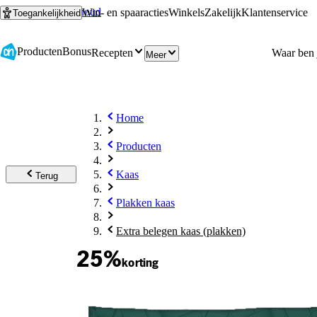
Ga naar hoofdinhoud
Ga naar zoeken
Win- en spaaracties
Winkels
Zakelijk
Klantenservice
Toegankelijkheid
Producten
Bonus
Recepten
Meer
Home
Producten
Kaas
Terug
Plakken kaas
Extra belegen kaas (plakken)
25%
korting