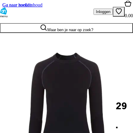
Ga naar hoofdinhoud
Ga naar zoeken
Inloggen
0.00
menu
Waar ben je naar op zoek?
29
.