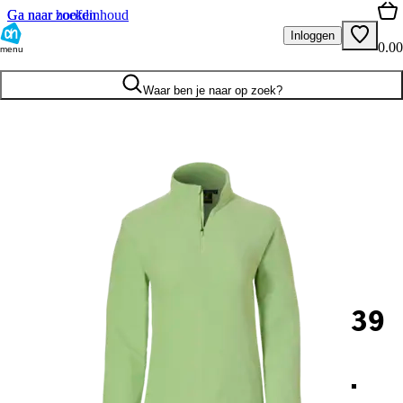
Ga naar hoofdinhoud
Ga naar zoeken
Inloggen
0.00
menu
Waar ben je naar op zoek?
39
.