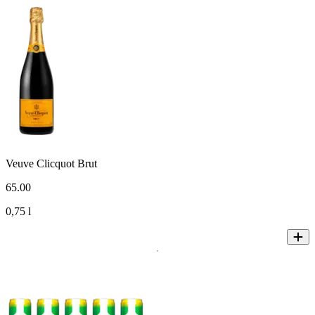
Veuve Clicquot Brut
65
.
00
0,75 l