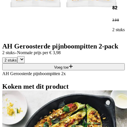
82
3
.
98
2 stuks
AH Geroosterde pijnboompitten 2-pack
·
2 stuks
Normale prijs per
€
3,98
2 stuks
Voeg toe
AH Geroosterde pijnboompitten 2x
Koken met dit product