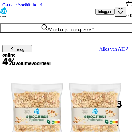
Ga naar hoofdinhoud
Ga naar zoeken
Inloggen
0.
menu
Waar ben je naar op zoek?
Alles van AH
Terug
online
4%
volume
voordeel
3
.