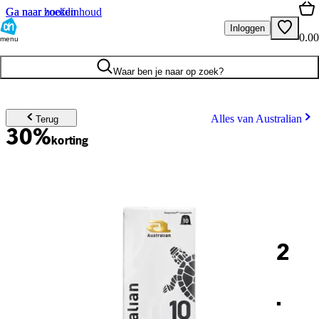
Ga naar hoofdinhoud
Ga naar zoeken
Inloggen
0.00
menu
Waar ben je naar op zoek?
Alles van Australian
Terug
30%
korting
2
.