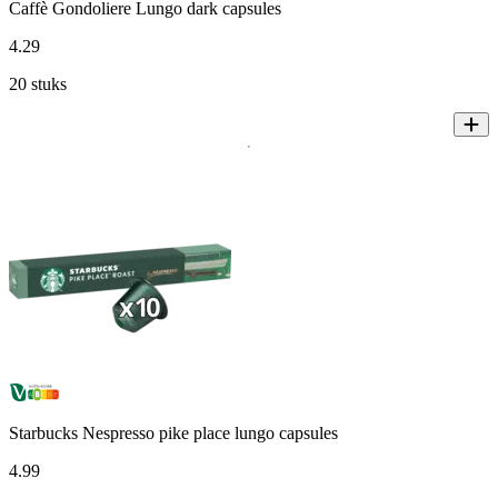
Caffè Gondoliere Lungo dark capsules
4
.
29
20 stuks
Starbucks Nespresso pike place lungo capsules
4
.
99