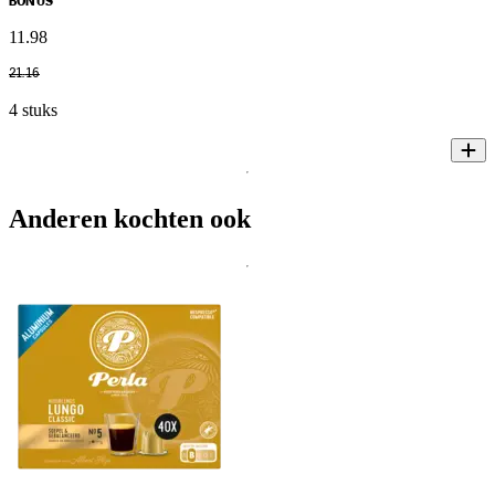
BONUS
11
.
98
21
.
16
4 stuks
Anderen kochten ook