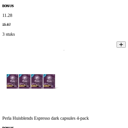
BONUS
11
.
28
15
.
87
3 stuks
Perla Huisblends Espresso dark capsules 4-pack