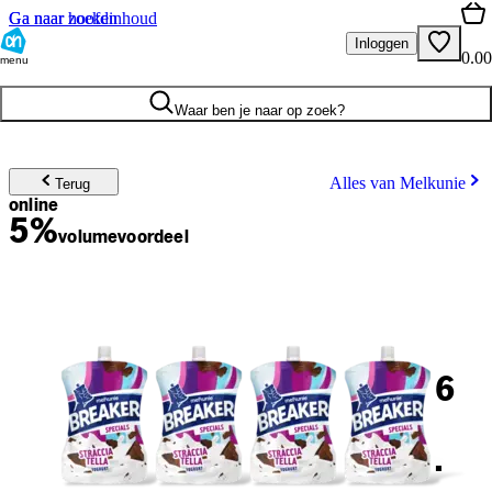
Ga naar hoofdinhoud
Ga naar zoeken
Inloggen
0.00
menu
Waar ben je naar op zoek?
Alles van Melkunie
Terug
online
5%
volume
voordeel
6
.