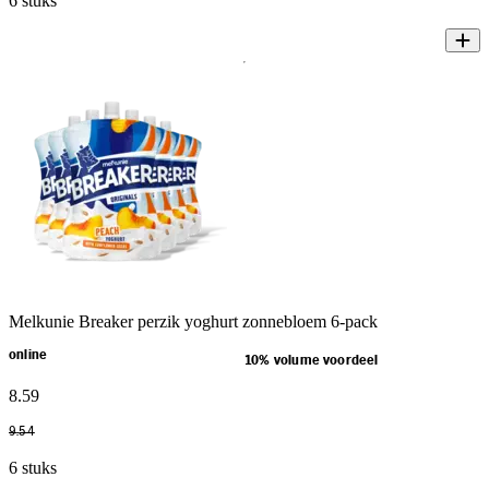
6 stuks
Melkunie Breaker perzik yoghurt zonnebloem 6-pack
online
10% volume voordeel
8
.
59
9
.
54
6 stuks