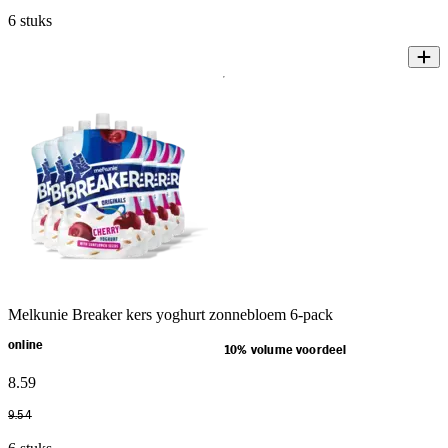
6 stuks
Melkunie Breaker kers yoghurt zonnebloem 6-pack
online
10% volume voordeel
8
.
59
9
.
54