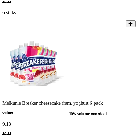
10
.
14
6 stuks
Melkunie Breaker cheesecake fram. yoghurt 6-pack
online
10% volume voordeel
9
.
13
10
.
14