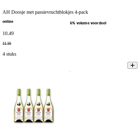
AH Doosje met passievruchtblokjes 4-pack
online
6% volume voordeel
10
.
49
11
.
16
4 stuks