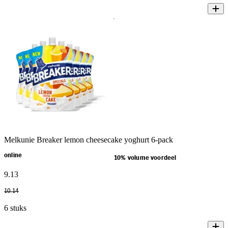
Melkunie Breaker lemon cheesecake yoghurt 6-pack
online
10% volume voordeel
9
.
13
10
.
14
6 stuks