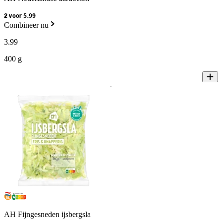
2 voor 5.99
Combineer nu
3
.
99
400 g
AH Fijngesneden ijsbergsla