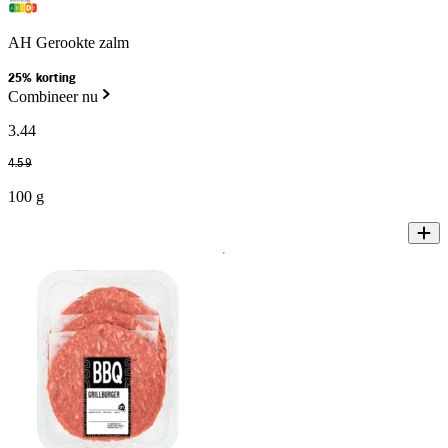
AH Gerookte zalm
25% korting
Combineer nu
3
.
44
4
.
59
100 g