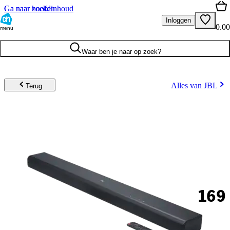
Ga naar hoofdinhoud
Ga naar zoeken
Inloggen
0.00
menu
Waar ben je naar op zoek?
Alles van JBL
Terug
169
.