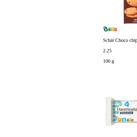
Schär Choco chip
2
.
25
100 g