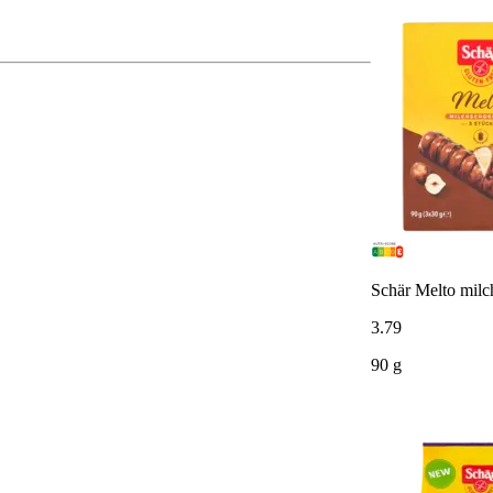
Schär Melto milc
3
.
79
90 g