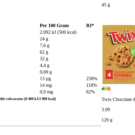
45 g
Per 100 Gram
RI*
2.092 kJ (500 kcal)
24 g
7,6 g
62 g
32 g
4,4 g
0,69 g
13 µg
258%
14 mg
118%
0,9 mg
82%
Twix Chocolate &
de volwassene (8 400 kJ/2 000 kcal)
3
.
99
120 g