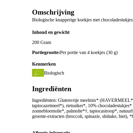
Omschrijving
Biologische knapperige koekjes met chocoladestukjes
Inhoud en gewicht
200 Gram
Portiegrootte:
Per portie van 4 koekjes (30 g)
Kenmerken
Biologisch
Ingrediënten
Ingrediënten: Glutenvrije meelmix* (HAVERMEEL*, aa
tapiocazetmeel*), rietsuiker*, 10% chocoladestukjes* 
zonnebloemolie*, palmolie*†, tapiocasiroop*, natuurli
groente-extracten (broccoli, spinazie, shiitake, biet),
Allergie-informatie