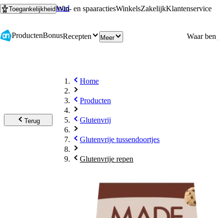
Ga naar hoofdinhoud
Ga naar zoeken
Win- en spaaracties
Winkels
Zakelijk
Klantenservice
Toegankelijkheid
Producten
Bonus
Recepten
Meer
Home
Producten
Glutenvrij
Terug
Glutenvrije tussendoortjes
Glutenvrije repen