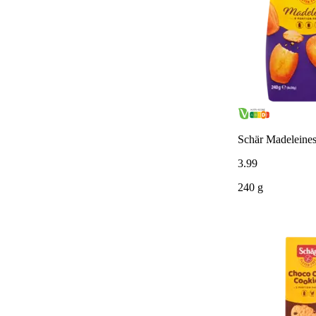
Schär Madeleines 
3
.
99
240 g