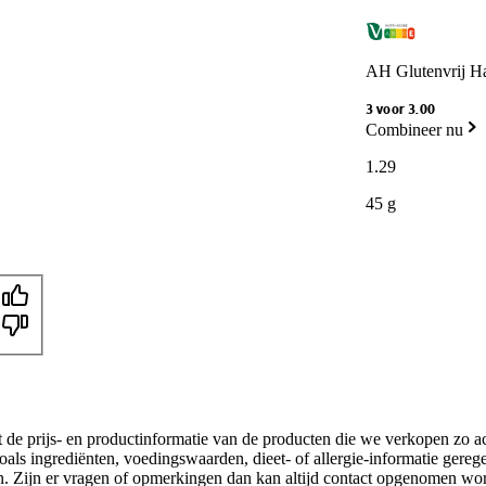
AH Glutenvrij H
3 voor 3.00
Combineer nu
1
.
29
45 g
t de prijs- en productinformatie van de producten die we verkopen zo a
als ingrediënten, voedingswaarden, dieet- of allergie-informatie gereg
gen. Zijn er vragen of opmerkingen dan kan altijd contact opgenomen wo