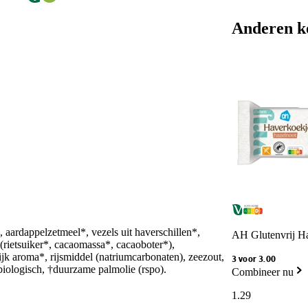
Anderen k
rdappelzetmeel*, vezels uit haverschillen*,
AH Glutenvrij Ha
(rietsuiker*, cacaomassa*, cacaoboter*),
jk aroma*, rijsmiddel (natriumcarbonaten), zeezout,
3 voor 3.00
 *biologisch, †duurzame palmolie (rspo).
Combineer nu
1
.
29