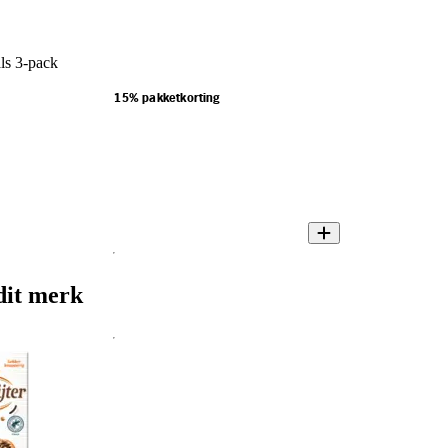
ls 3-pack
15% pakketkorting
dit merk