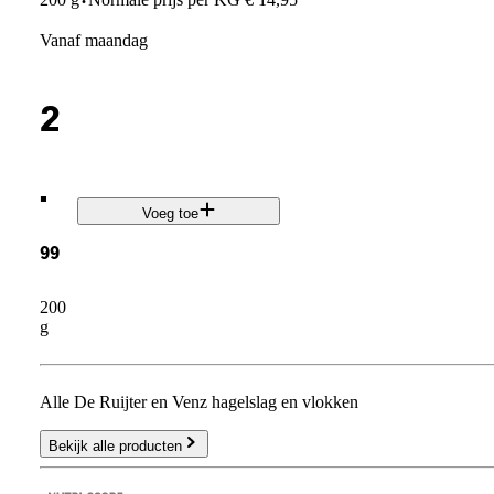
·
vanaf maandag
2
.
Voeg toe
99
200
g
Alle De Ruijter en Venz hagelslag en vlokken
Bekijk alle producten