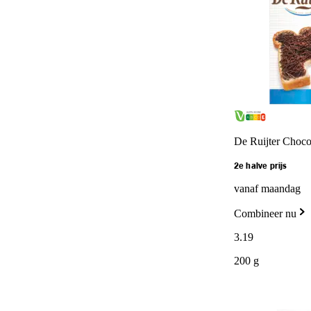
De Ruijter Choco
2e halve prijs
vanaf maandag
Combineer nu
3
.
19
200 g