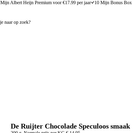
Mijn Albert Heijn Premium voor €17.99 per jaar
10 Mijn Bonus Box 
De Ruijter Chocolade Speculoos smaak
200 g
Normale prijs per
KG
€
14,95