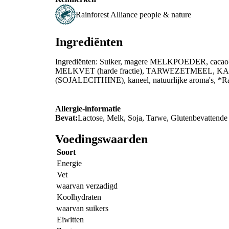
Rainforest Alliance people & nature
Ingrediënten
Ingrediënten: Suiker, magere MELKPOEDER, cacaob
MELKVET (harde fractie), TARWEZETMEEL, 
(SOJALECITHINE), kaneel, natuurlijke aroma's, *Rainf
Allergie-informatie
Bevat:
Lactose, Melk, Soja, Tarwe, Glutenbevattend
Voedingswaarden
Soort
Energie
Vet
waarvan verzadigd
Koolhydraten
waarvan suikers
Eiwitten