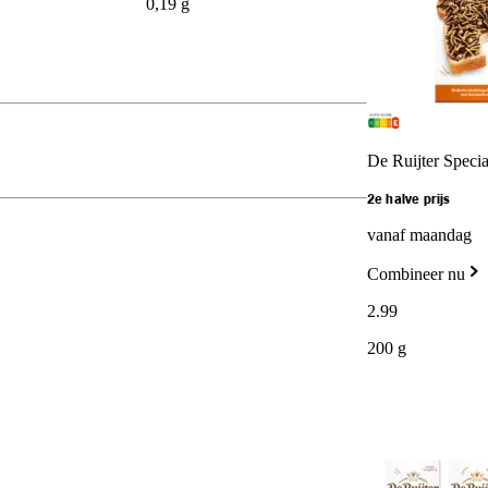
0,19 g
De Ruijter Speci
2e halve prijs
vanaf maandag
Combineer nu
2
.
99
200 g