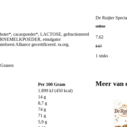
De Ruijter Specia
online
oter*, cacaopoeder*, LACTOSE, gefractioneerd
7
.
62
KARNEMELKPOEDER, emulgator
orest Alliance gecertificeerd. ra.org.
8
.
97
1 stuks
e Granen
Meer van 
Per 100 Gram
1.899 kJ (450 kcal)
14 g
8,7 g
74 g
71 g
5,9 g