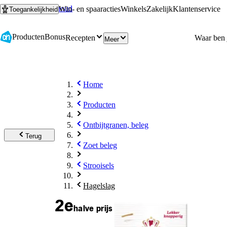
Ga naar hoofdinhoud
Ga naar zoeken
Win- en spaaracties
Winkels
Zakelijk
Klantenservice
Toegankelijkheid
Producten
Bonus
Recepten
Meer
Home
Producten
Ontbijtgranen, beleg
Terug
Zoet beleg
Strooisels
Hagelslag
2e
halve prijs