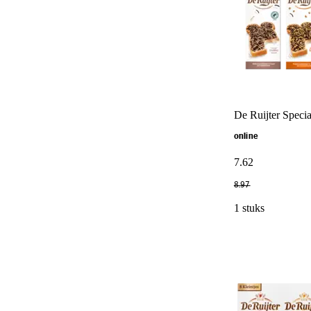
De Ruijter Specia
online
7
.
62
8
.
97
1 stuks