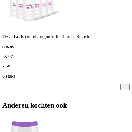
Dove Body+mind dragonfruit primrose 6-pack
BONUS
35
.
97
71
.
94
6 stuks
Anderen kochten ook