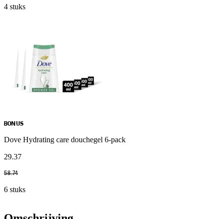
4 stuks
BONUS
Dove Hydrating care douchegel 6-pack
29
.
37
58
.
74
6 stuks
Omschrijving