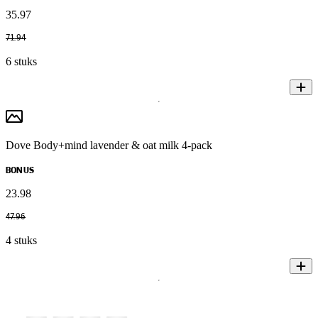
35
.
97
71
.
94
6 stuks
Dove Body+mind lavender & oat milk 4-pack
BONUS
23
.
98
47
.
96
4 stuks