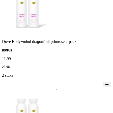
Dove Body+mind dragonfruit primrose 2-pack
BONUS
11
.
99
23
.
98
2 stuks