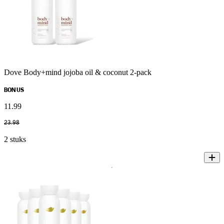
Dove Body+mind jojoba oil & coconut 2-pack
BONUS
11
.
99
23
.
98
2 stuks