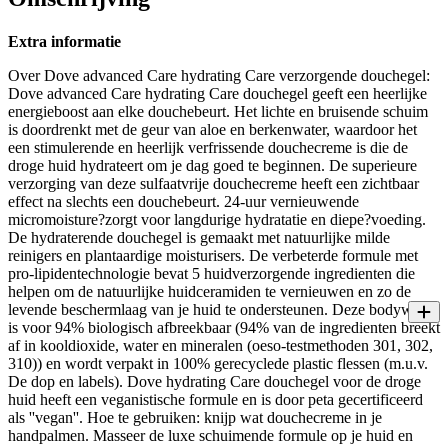
Extra informatie
Over Dove advanced Care hydrating Care verzorgende douchegel:
Dove advanced Care hydrating Care douchegel geeft een heerlijke
energieboost aan elke douchebeurt. Het lichte en bruisende schuim
is doordrenkt met de geur van aloe en berkenwater, waardoor het
een stimulerende en heerlijk verfrissende douchecreme is die de
droge huid hydrateert om je dag goed te beginnen. De superieure
verzorging van deze sulfaatvrije douchecreme heeft een zichtbaar
effect na slechts een douchebeurt. 24-uur vernieuwende
micromoisture?zorgt voor langdurige hydratatie en diepe?voeding.
De hydraterende douchegel is gemaakt met natuurlijke milde
reinigers en plantaardige moisturisers. De verbeterde formule met
pro-lipidentechnologie bevat 5 huidverzorgende ingredienten die
helpen om de natuurlijke huidceramiden te vernieuwen en zo de
levende beschermlaag van je huid te ondersteunen. Deze bodywash
is voor 94% biologisch afbreekbaar (94% van de ingredienten breekt
af in kooldioxide, water en mineralen (oeso-testmethoden 301, 302,
310)) en wordt verpakt in 100% gerecyclede plastic flessen (m.u.v.
De dop en labels). Dove hydrating Care douchegel voor de droge
huid heeft een veganistische formule en is door peta gecertificeerd
als ''vegan''. Hoe te gebruiken: knijp wat douchecreme in je
handpalmen. Masseer de luxe schuimende formule op je huid en