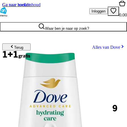
Ga naar hoofdinhoud
Ga naar zoeken
Inloggen
0.00
menu
Waar ben je naar op zoek?
Alles van Dove
Terug
1+1
gratis
9
.