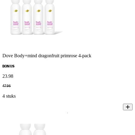
Dove Body+mind dragonfruit primrose 4-pack
BONUS
23
.
98
47
.
96
4 stuks