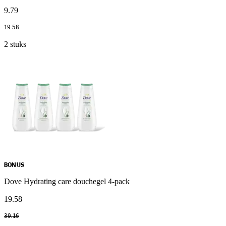
9
.
79
19
.
58
2 stuks
BONUS
Dove Hydrating care douchegel 4-pack
19
.
58
39
.
16