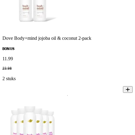
Dove Body+mind jojoba oil & coconut 2-pack
BONUS
11
.
99
23
.
98
2 stuks