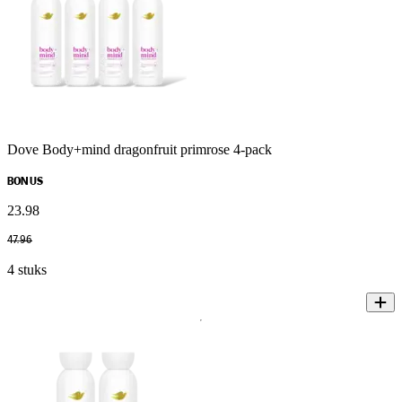
Dove Body+mind dragonfruit primrose 4-pack
BONUS
23
.
98
47
.
96
4 stuks