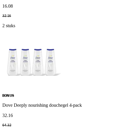
16
.
08
32
.
16
2 stuks
BONUS
Dove Deeply nourishing douchegel 4-pack
32
.
16
64
.
32