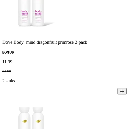
Dove Body+mind dragonfruit primrose 2-pack
BONUS
11
.
99
23
.
98
2 stuks