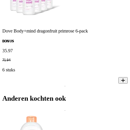
Dove Body+mind dragonfruit primrose 6-pack
BONUS
35
.
97
71
.
94
6 stuks
Anderen kochten ook