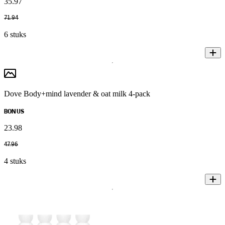
35
.
97
71
.
94
6 stuks
Dove Body+mind lavender & oat milk 4-pack
BONUS
23
.
98
47
.
96
4 stuks