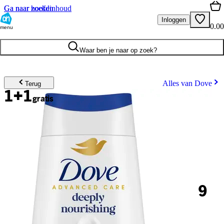
Ga naar hoofdinhoud
Ga naar zoeken
Inloggen
0.00
menu
Waar ben je naar op zoek?
Alles van Dove
Terug
1+1
gratis
9
.