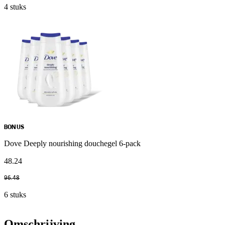
4 stuks
BONUS
Dove Deeply nourishing douchegel 6-pack
48
.
24
96
.
48
6 stuks
Omschrijving