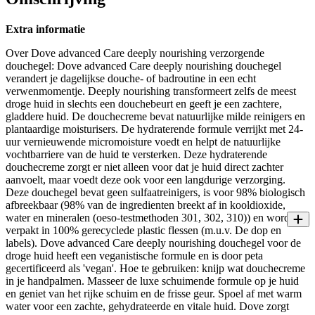
Extra informatie
Over Dove advanced Care deeply nourishing verzorgende
douchegel: Dove advanced Care deeply nourishing douchegel
verandert je dagelijkse douche- of badroutine in een echt
verwenmomentje. Deeply nourishing transformeert zelfs de meest
droge huid in slechts een douchebeurt en geeft je een zachtere,
gladdere huid. De douchecreme bevat natuurlijke milde reinigers en
plantaardige moisturisers. De hydraterende formule verrijkt met 24-
uur vernieuwende micromoisture voedt en helpt de natuurlijke
vochtbarriere van de huid te versterken. Deze hydraterende
douchecreme zorgt er niet alleen voor dat je huid direct zachter
aanvoelt, maar voedt deze ook voor een langdurige verzorging.
Deze douchegel bevat geen sulfaatreinigers, is voor 98% biologisch
afbreekbaar (98% van de ingredienten breekt af in kooldioxide,
water en mineralen (oeso-testmethoden 301, 302, 310)) en wordt
verpakt in 100% gerecyclede plastic flessen (m.u.v. De dop en
labels). Dove advanced Care deeply nourishing douchegel voor de
droge huid heeft een veganistische formule en is door peta
gecertificeerd als 'vegan'. Hoe te gebruiken: knijp wat douchecreme
in je handpalmen. Masseer de luxe schuimende formule op je huid
en geniet van het rijke schuim en de frisse geur. Spoel af met warm
water voor een zachte, gehydrateerde en vitale huid. Dove zorgt