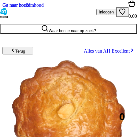
Ga naar hoofdinhoud
Ga naar zoeken
Inloggen
0.00
menu
Waar ben je naar op zoek?
Alles van AH Excellent
Terug
0
.