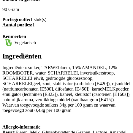
90 Gram
Portiegrootte:
1 stuk(s)
Aantal porties:
1
Kenmerken
Vegetarisch
Ingrediënten
Ingrediënten: suiker, TARWEbloem, 15% AMANDEL, 12%
ROOMBOTER, water, SCHARRELEI, invertsuikerstroop,
SCHARRELEI-eiwit, gedroogde glucosestroop,
SCHARRELEIgeel, zout, stabilisator (sorbitolen [E420]), rijsmiddel
(natriumcarbonaten [E500], difosfaten [E450]), karneMELKpoeder,
emulgator (lecithinen [E322]), kaneel, kleurstof (carotenen [E160a]),
natuurlijk aroma, verdikkingsmiddel (xanthaangom [E415]).
Waarvan toegevoegde suikers 34g per 100 gram en waarvan
toegevoegd zout 0,43g per 100 gram
Allergie-informatie
Bevat:
Eieren, Melk, Glutenbevattende Granen, Lactose, Amandel,