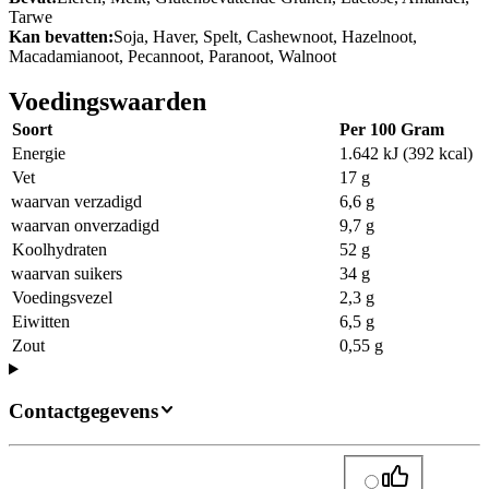
Tarwe
Kan bevatten:
Soja, Haver, Spelt, Cashewnoot, Hazelnoot,
Macadamianoot, Pecannoot, Paranoot, Walnoot
Voedingswaarden
Soort
Per 100 Gram
Energie
1.642 kJ (392 kcal)
Vet
17 g
waarvan verzadigd
6,6 g
waarvan onverzadigd
9,7 g
Koolhydraten
52 g
waarvan suikers
34 g
Voedingsvezel
2,3 g
Eiwitten
6,5 g
Zout
0,55 g
Contactgegevens