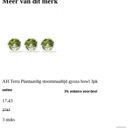
Meer van dit merk
AH Terra Plantaardig stoommaaltijd gyoza bowl 3pk
online
3% volume voordeel
17
.
43
17
.
97
3 stuks