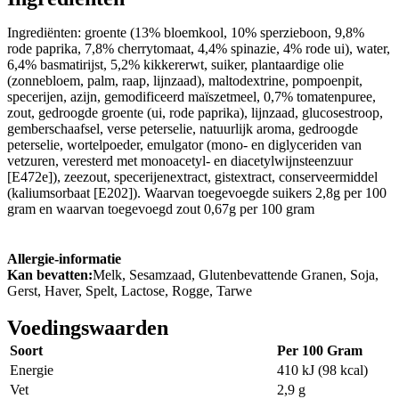
Ingrediënten: groente (13% bloemkool, 10% sperzieboon, 9,8%
rode paprika, 7,8% cherrytomaat, 4,4% spinazie, 4% rode ui), water,
6,4% basmatirijst, 5,2% kikkererwt, suiker, plantaardige olie
(zonnebloem, palm, raap, lijnzaad), maltodextrine, pompoenpit,
specerijen, azijn, gemodificeerd maïszetmeel, 0,7% tomatenpuree,
zout, gedroogde groente (ui, rode paprika), lijnzaad, glucosestroop,
gemberschaafsel, verse peterselie, natuurlijk aroma, gedroogde
peterselie, wortelpoeder, emulgator (mono- en diglyceriden van
vetzuren, veresterd met monoacetyl- en diacetylwijnsteenzuur
[E472e]), zeezout, specerijenextract, gistextract, conserveermiddel
(kaliumsorbaat [E202]). Waarvan toegevoegde suikers 2,8g per 100
gram en waarvan toegevoegd zout 0,67g per 100 gram
Allergie-informatie
Kan bevatten:
Melk, Sesamzaad, Glutenbevattende Granen, Soja,
Gerst, Haver, Spelt, Lactose, Rogge, Tarwe
Voedingswaarden
Soort
Per 100 Gram
Energie
410 kJ (98 kcal)
Vet
2,9 g