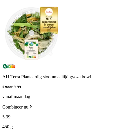
AH Terra Plantaardig stoommaaltijd gyoza bowl
2 voor 9.99
vanaf maandag
Combineer nu
5
.
99
450 g