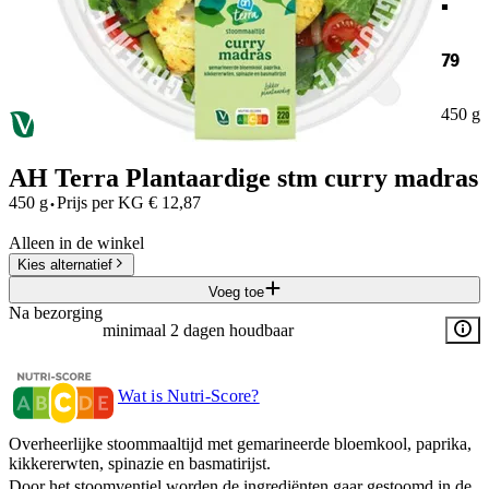
79
450 g
AH Terra Plantaardige stm curry madras
·
450 g
Prijs per
KG
€
12,87
Alleen in de winkel
Kies alternatief
Voeg toe
Na bezorging
minimaal 2 dagen houdbaar
Wat is Nutri-Score?
Overheerlijke stoommaaltijd met gemarineerde bloemkool, paprika,
kikkererwten, spinazie en basmatirijst.
Door het stoomventiel worden de ingrediënten gaar gestoomd in de