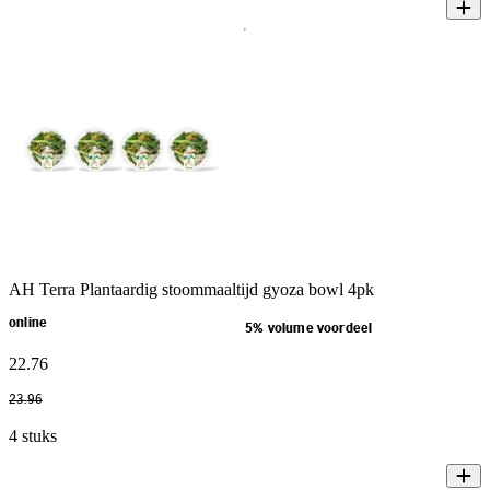
AH Terra Plantaardig stoommaaltijd gyoza bowl 4pk
online
5% volume voordeel
22
.
76
23
.
96
4 stuks