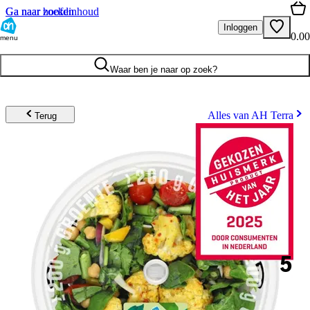
Ga naar hoofdinhoud
Ga naar zoeken
Inloggen
0.00
menu
Waar ben je naar op zoek?
Alles van AH Terra
Terug
5
.