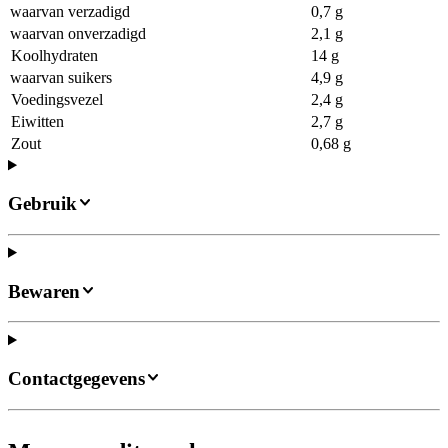
waarvan verzadigd
0,7 g
waarvan onverzadigd
2,1 g
Koolhydraten
14 g
waarvan suikers
4,9 g
Voedingsvezel
2,4 g
Eiwitten
2,7 g
Zout
0,68 g
Gebruik
Bewaren
Contactgegevens