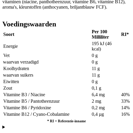
vitaminen (niacine, panthotheenzuur, vitamine B6, vitamine B12),
aroma's, kleurstoffen (anthocyanen, briljantblauw FCF).
Voedingswaarden
Per 100
Soort
RI*
Milliliter
195 kJ (46
Energie
kcal)
Vet
0 g
waarvan verzadigd
0 g
Koolhydraten
11 g
waarvan suikers
11 g
Eiwitten
0 g
Zout
0,1 g
Vitamine B3 / Niacine
6,4 mg
40%
Vitamine B5 / Pantotheenzuur
2 mg
33%
Vitamine B6 / Pyridoxine
0,2 mg
14%
Vitamine B12 / Cyano-Cobalamine
0,4 µg
16%
*
RI = Referentie-inname