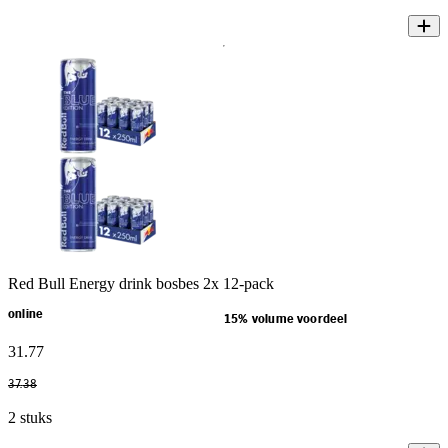
Red Bull Energy drink bosbes 2x 12-pack
online
15% volume voordeel
31
.
77
37
.
38
2 stuks