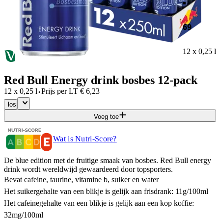
69
12 x 0,25 l
Red Bull Energy drink bosbes 12-pack
·
12 x 0,25 l
Prijs per
LT
€
6,23
los
Voeg toe
Wat is Nutri-Score?
De blue edition met de fruitige smaak van bosbes. Red Bull energy
drink wordt wereldwijd gewaardeerd door topsporters.
Bevat cafeine, taurine, vitamine b, suiker en water
Het suikergehalte van een blikje is gelijk aan frisdrank: 11g/100ml
Het cafeinegehalte van een blikje is gelijk aan een kop koffie:
32mg/100ml