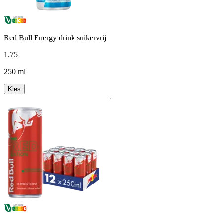
Red Bull Energy drink suikervrij
1
.
75
250 ml
Kies