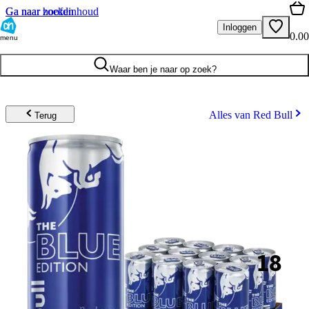
Ga naar hoofdinhoud
Ga naar zoeken
Inloggen
0.00
menu
Waar ben je naar op zoek?
Alles van Red Bull
Terug
18
.