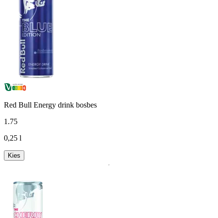
Red Bull Energy drink bosbes
1
.
75
0,25 l
Kies