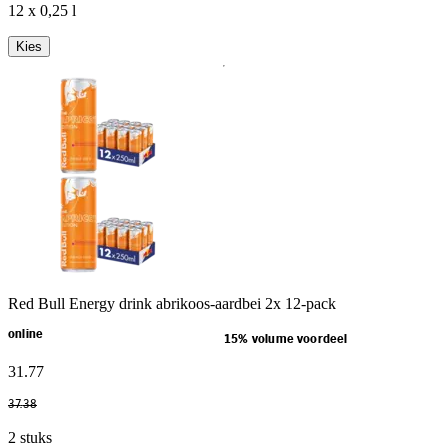
12 x 0,25 l
Kies
Red Bull Energy drink abrikoos-aardbei 2x 12-pack
online
15% volume voordeel
31
.
77
37
.
38
2 stuks