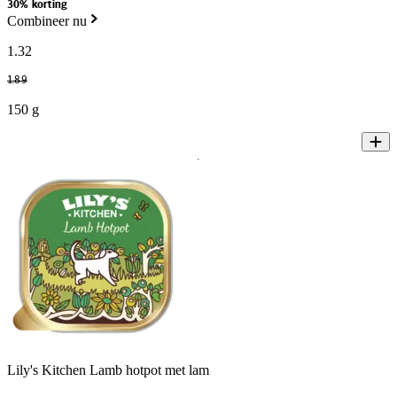
30% korting
Combineer nu
1
.
32
1
.
89
150 g
Lily's Kitchen Lamb hotpot met lam