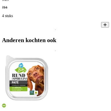
7
.
56
4 stuks
Anderen kochten ook