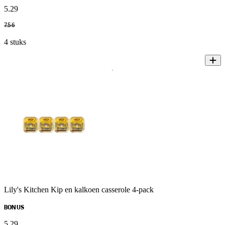
5
.
29
7
.
56
4 stuks
Lily's Kitchen Kip en kalkoen casserole 4-pack
BONUS
5
.
29