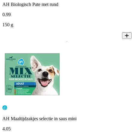
AH Biologisch Pate met rund
0
.
99
150 g
AH Maaltijdzakjes selectie in saus mini
4
.
05