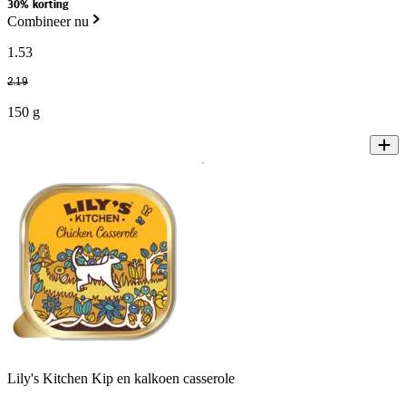
30% korting
Combineer nu
1
.
53
2
.
19
150 g
Lily's Kitchen Kip en kalkoen casserole