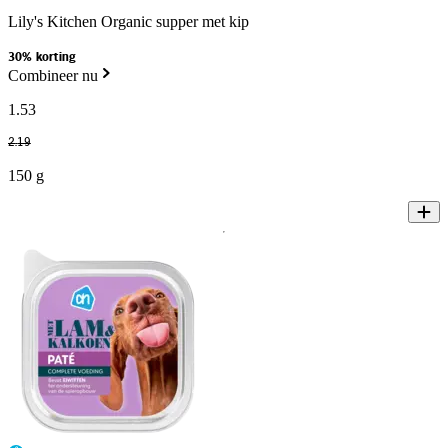
Lily's Kitchen Organic supper met kip
30% korting
Combineer nu
1
.
53
2
.
19
150 g