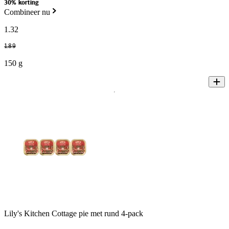
30% korting
Combineer nu
1
.
32
1
.
89
150 g
Lily's Kitchen Cottage pie met rund 4-pack