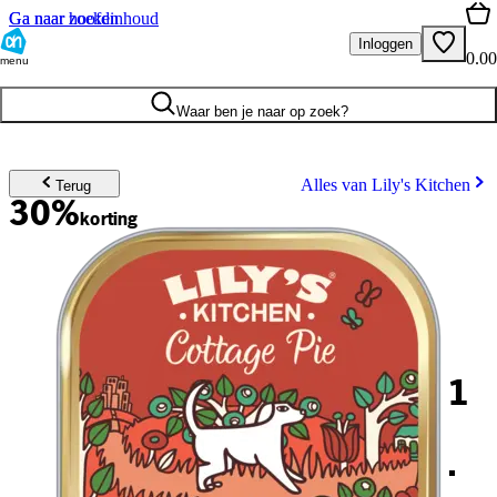
Ga naar hoofdinhoud
Ga naar zoeken
Inloggen
0.00
menu
Waar ben je naar op zoek?
Alles van Lily's Kitchen
Terug
30%
korting
1
.