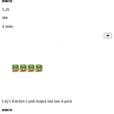
BONUS
5
.
29
7
.
56
4 stuks
Lily's Kitchen Lamb hotpot met lam 4-pack
BONUS