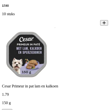
17
.
90
10 stuks
Cesar Primeur in pat lam en kalkoen
1
.
79
150 g