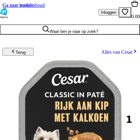
Ga naar hoofdinhoud
Ga naar zoeken
Inloggen
0.00
menu
Waar ben je naar op zoek?
Alles van Cesar
Terug
1
.