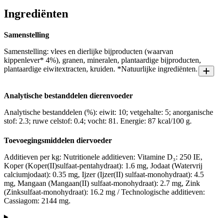
Ingrediënten
Samenstelling
Samenstelling: vlees en dierlijke bijproducten (waarvan
kippenlever* 4%), granen, mineralen, plantaardige bijproducten,
plantaardige eiwitextracten, kruiden. *Natuurlijke ingrediënten.
Analytische bestanddelen dierenvoeder
Analytische bestanddelen (%): eiwit: 10; vetgehalte: 5; anorganische
stof: 2.3; ruwe celstof: 0.4; vocht: 81. Energie: 87 kcal/100 g.
Toevoegingsmiddelen diervoeder
Additieven per kg: Nutritionele additieven: Vitamine D₃: 250 IE,
Koper (Koper(II)sulfaat-pentahydraat): 1.6 mg, Jodaat (Watervrij
calciumjodaat): 0.35 mg, Ijzer (Ijzer(II) sulfaat-monohydraat): 4.5
mg, Mangaan (Mangaan(II) sulfaat-monohydraat): 2.7 mg, Zink
(Zinksulfaat-monohydraat): 16.2 mg / Technologische additieven:
Cassiagom: 2144 mg.