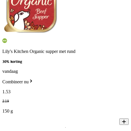
Lily's Kitchen Organic supper met rund
30% korting
vandaag
Combineer nu
1
.
53
2
.
19
150 g