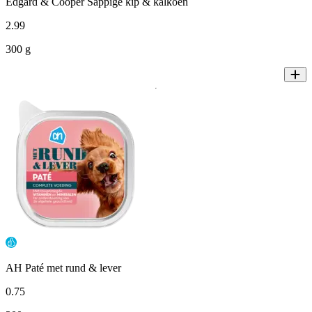
Edgard & Cooper Sappige kip & kalkoen
2
.
99
300 g
AH Paté met rund & lever
0
.
75