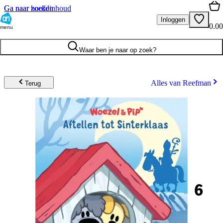
Ga naar hoofdinhoud
Ga naar zoeken
Inloggen
0.00
menu
Waar ben je naar op zoek?
Alles van Reefman
Terug
6
.