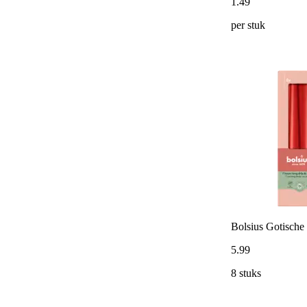
1
.
49
per stuk
Bolsius Gotische 
5
.
99
8 stuks