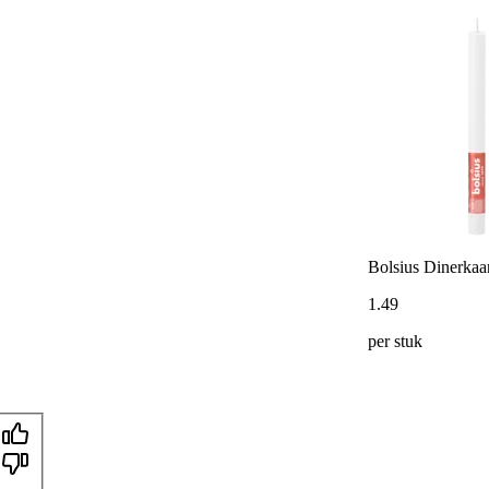
Bolsius Dinerkaa
1
.
49
per stuk