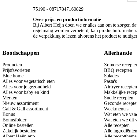
75190
-
08717847160829
Over prijs- en productinformatie
Bij Albert Heijn doen we er alles aan om te zorgen da
regelmatig worden verbeterd, kan productinformatie zo
de verpakking te lezen alvorens het product te nutti
Boodschappen
Allerhande
Producten
Zomerse recepte
Prijsfavorieten
BBQ-recepten
Blue home
Salades
Alles voor vegetarisch eten
Pasta's
Alles voor je gezondheid
Airfryer recepten
Alles voor baby en kind
Makkelijke recep
Merken
Snelle recepten
Nieuw assortiment
Gezonde recepte
Gall & Gall assortiment
Weekmenu's
Bonus
Wat eten we van
Bonusfolder
Wat eten we dit
Online bestellen
Alle recepten
Zakelijk bestellen
Alle ingrediënte
Albert Heijn app
Alle receptthema