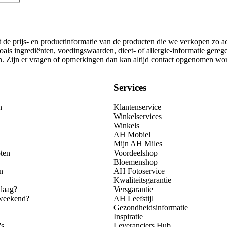
t de prijs- en productinformatie van de producten die we verkopen zo a
als ingrediënten, voedingswaarden, dieet- of allergie-informatie gereg
gen. Zijn er vragen of opmerkingen dan kan altijd contact opgenomen wo
Services
n
Klantenservice
Winkelservices
Winkels
AH Mobiel
Mijn AH Miles
ten
Voordeelshop
Bloemenshop
n
AH Fotoservice
Kwaliteitsgarantie
daag?
Versgarantie
 weekend?
AH Leefstijl
Gezondheidsinformatie
n
Inspiratie
's
Leveranciers Hub