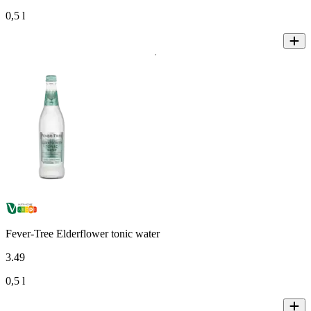
0,5 l
Fever-Tree Elderflower tonic water
3
.
49
0,5 l