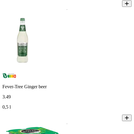
Fever-Tree Ginger beer
3
.
49
0,5 l