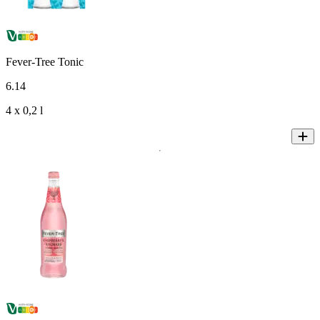
Fever-Tree Tonic
6
.
14
4 x 0,2 l