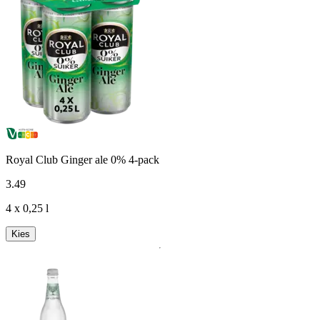
Royal Club Ginger ale 0% 4-pack
3
.
49
4 x 0,25 l
Kies