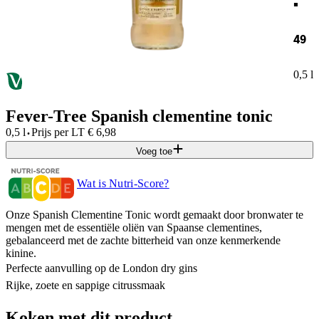
49
0,5 l
Fever-Tree Spanish clementine tonic
·
0,5 l
Prijs per
LT
€
6,98
Voeg toe
Wat is Nutri-Score?
Onze Spanish Clementine Tonic wordt gemaakt door bronwater te
mengen met de essentiële oliën van Spaanse clementines,
gebalanceerd met de zachte bitterheid van onze kenmerkende
kinine.
Perfecte aanvulling op de London dry gins
Rijke, zoete en sappige citrussmaak
Koken met dit product