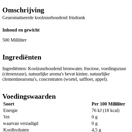
Omschrijving
Gearomatiseerde koolzuurhoudend frisdrank
Inhoud en gewicht
500 Milliliter
Ingrediënten
Ingrediënten: Koolzuurhoudend bronwater, fructose, voedingszuur
(citroenzuur), natuurlijke aroma's bevat kinine, natuurlijke
clementinearoma's, concentraten (wortel, saffloer, appel).
Voedingswaarden
Soort
Per 100 Milliliter
Energie
76 kJ (18 kcal)
Vet
0 g
waarvan verzadigd
0 g
Koolhydraten
4,5 g