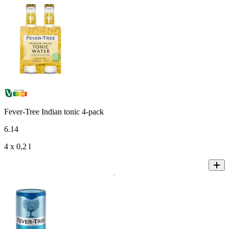
Fever-Tree Indian tonic 4-pack
6
.
14
4 x 0,2 l