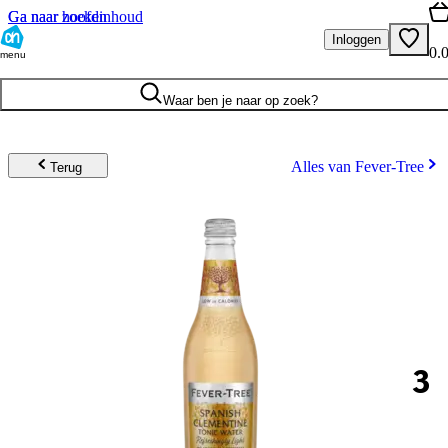
Ga naar hoofdinhoud
Ga naar zoeken
Inloggen
0.
menu
Waar ben je naar op zoek?
Alles van Fever-Tree
Terug
3
.