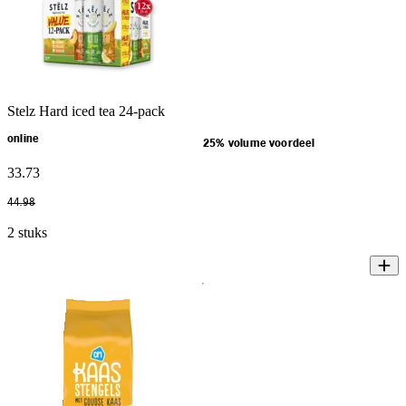
Stelz Hard iced tea 24-pack
online
25% volume voordeel
33
.
73
44
.
98
2 stuks