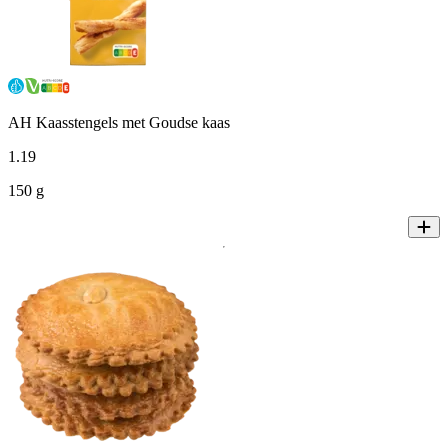
AH Kaasstengels met Goudse kaas
1
.
19
150 g