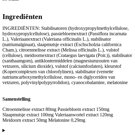
Ingrediënten
INGREDIËNTEN: Stabilisatoren (hydroxypropylmethylcellulose,
hydroxypropylcellulose), passiebloemextract (Passiflora incarnata
L.), Valeriaanextract (Valeriana officinalis L.), stabilisator
(natriumalginaat), slaapmutsje extract (Eschscholzia californica
Cham.), citroenmelisse extract (Melissa officinalis L.), vulstof
(cellulose), meidoornextract (Crataegus laevigata (Poir.)), stabilisator
(xanthaamgom), antiklontermiddelen (magnesiumzouten van
vetzuren, silicium dioxide), vulstof (calciumfosfaten), kleurstof
(Kopercomplexen van chlorofylinen), stabilisator (vernette
natriumcarboxymethylcellulose, mono- en diglyceriden van
vetzuren, polyvinylpolypyrrolidon), cyanocobalamine, melatonine
Samenstelling
Citroenmelisse extract 80mg Passiebloem extract 150mg
Slaapmutsje extract 100mg Valeriaanwortel extract 120mg
Meidoorn extract 50mg Melatonine 0,29mg