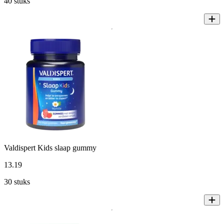
40 stuks
Valdispert Kids slaap gummy
13
.
19
30 stuks