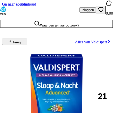
Ga naar hoofdinhoud
Ga naar zoeken
Inloggen
0.00
menu
Waar ben je naar op zoek?
Alles van Valdispert
Terug
21
.