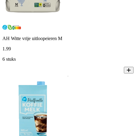
AH Witte vrije uitloopeieren M
1
.
99
6 stuks