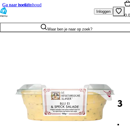
Ga naar hoofdinhoud
Ga naar zoeken
Inloggen
0.
menu
Waar ben je naar op zoek?
3
.