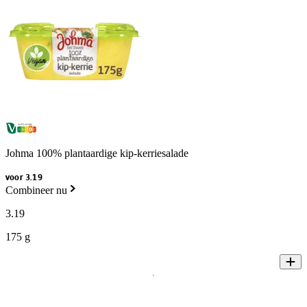
Johma 100% plantaardige kip-kerriesalade
voor 3.19
Combineer nu
3
.
19
175 g