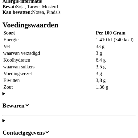
Allergie-informatie
Bevat:
Soja, Tarwe, Mosterd
Kan bevatten:
Noten, Pinda's
Voedingswaarden
Soort
Per 100 Gram
Energie
1.410 kJ (340 kcal)
Vet
33 g
waarvan verzadigd
3 g
Koolhydraten
6,4 g
waarvan suikers
3,5 g
Voedingsvezel
3 g
Eiwitten
3,8 g
Zout
1,36 g
Bewaren
Contactgegevens