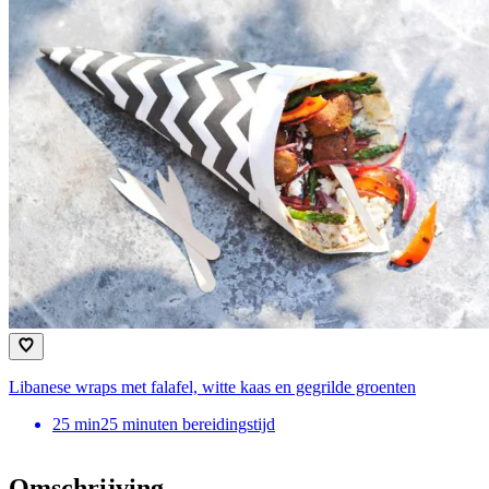
Libanese wraps met falafel, witte kaas en gegrilde groenten
25
min
25 minuten bereidingstijd
Omschrijving