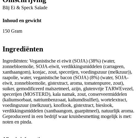
Blij Ei & Speck Salade
Inhoud en gewicht
150 Gram
Ingrediënten
Ingrediënten: Veganistische ei eiwit (SOJA) (38%) (water,
zonnebloemolie, SOJA-eiwit, verdikkingsmiddelen (carrageen,
xanthaangom), konjac, zout, specerijen, voedingszuur (melkzuur)),
raapolie, water, veganistische bacon (SOJA) (8%) (water, SOJA-
eiwit, zonnebloemolie, gistextract, aroma, tomatenpuree, zout),
suiker, gemodificeerd maïszetmeel, azijn, glutenvrije TARWEvezel,
specerijen (MOSTERD), kala namak, zout, conserveermiddelen
(kaliumsorbaat, natriumbenzoaat, kaliumdisulfiet), wortelextract,
voedingszuur (melkzuur), knoflook, gistextract, bieslook,
verdikkingsmiddelen (xanthaangom, guarpitmeel), natuurlijk aroma.
Geproduceerd in een bedrijf waar kruisbesmetting mogelijk is met:
noten en pinda.