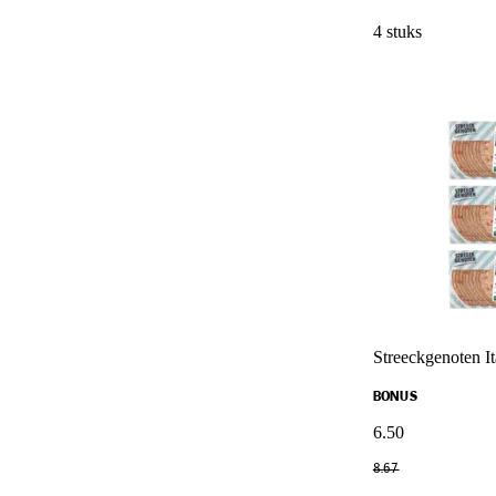
4 stuks
Streeckgenoten I
BONUS
6
.
50
8
.
67