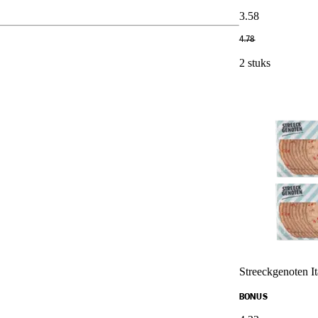
3
.
58
4
.
78
2 stuks
Streeckgenoten I
BONUS