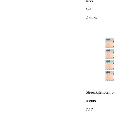
4
.
33
5
.
78
2 stuks
Streeckgenoten S
BONUS
7
.
17