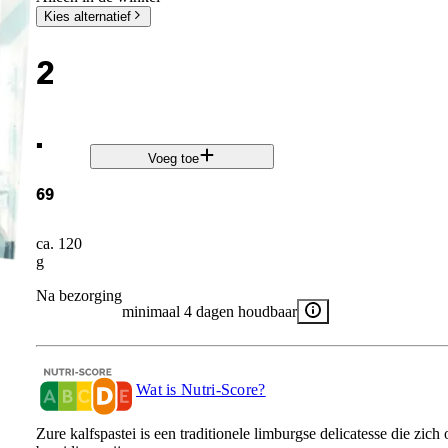
Kies alternatief
2
.
Voeg toe
69
ca. 120
g
Na bezorging
minimaal 4 dagen houdbaar
Wat is Nutri-Score?
Zure kalfspastei is een traditionele limburgse delicatesse die zic