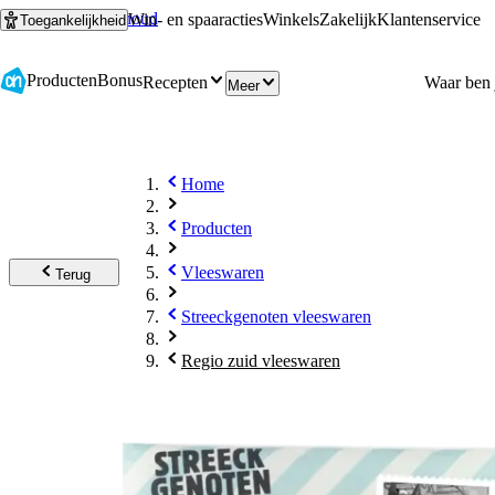
Ga naar hoofdinhoud
Ga naar zoeken
Win- en spaaracties
Winkels
Zakelijk
Klantenservice
Toegankelijkheid
Producten
Bonus
Recepten
Meer
Home
Producten
Vleeswaren
Terug
Streeckgenoten vleeswaren
Regio zuid vleeswaren