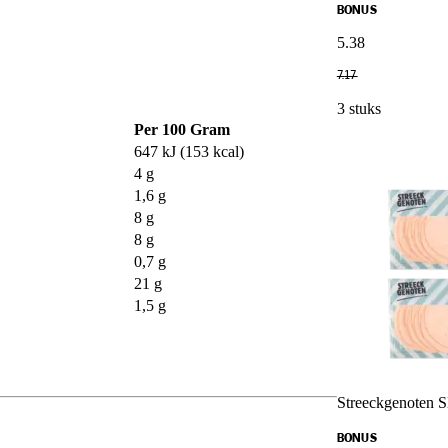
BONUS
5
.
38
7
.
17
3 stuks
Per 100 Gram
647 kJ (153 kcal)
4 g
1,6 g
8 g
8 g
0,7 g
21 g
1,5 g
Streeckgenoten S
BONUS