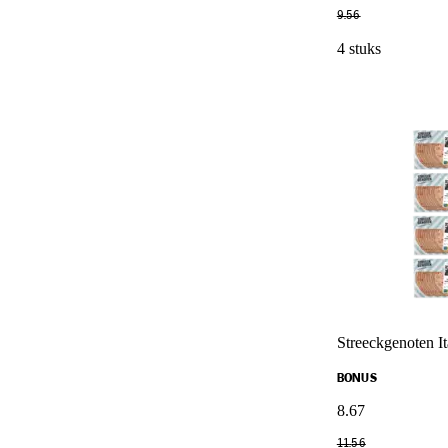
9
.
56
4 stuks
Streeckgenoten I
BONUS
8
.
67
11
.
56