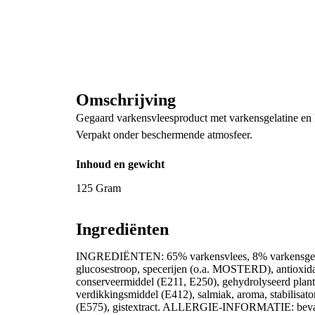
Omschrijving
Gegaard varkensvleesproduct met varkensgelatine en 
Verpakt onder beschermende atmosfeer.
Inhoud en gewicht
125 Gram
Ingrediënten
INGREDIËNTEN: 65% varkensvlees, 8% varkensgelatine
glucosestroop, specerijen (o.a. MOSTERD), antioxida
conserveermiddel (E211, E250), gehydrolyseerd planta
verdikkingsmiddel (E412), salmiak, aroma, stabilisato
(E575), gistextract. ALLERGIE-INFORMATIE: bevat