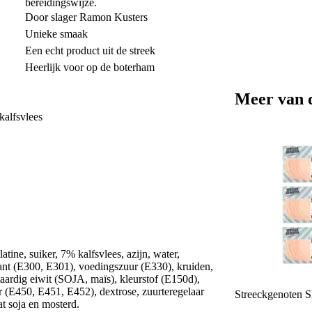
bereidingswijze.
Door slager Ramon Kusters
Unieke smaak
Een echt product uit de streek
Heerlijk voor op de boterham
Meer van 
kalfsvlees
, suiker, 7% kalfsvlees, azijn, water,
nt (E300, E301), voedingszuur (E330), kruiden,
ardig eiwit (SOJA, maïs), kleurstof (E150d),
r (E450, E451, E452), dextrose, zuurteregelaar
Streeckgenoten S
 soja en mosterd.