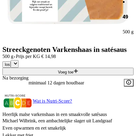
49
500 g
Streeckgenoten Varkenshaas in satésaus
·
500 g
Prijs per
KG
€
14,98
los
Voeg toe
Na bezorging
minimaal 12 dagen houdbaar
Wat is Nutri-Score?
Heerlijk malse varkenshaas in een smaakvolle satésaus
Michael Wilbrink, een ambachtelijke slager uit Landgraaf
Even opwarmen en eet smakelijk
Lekker met friet