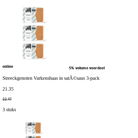
online
5% volume voordeel
Streeckgenoten Varkenshaas in satÃ©saus 3-pack
21
.
35
22
.
47
3 stuks