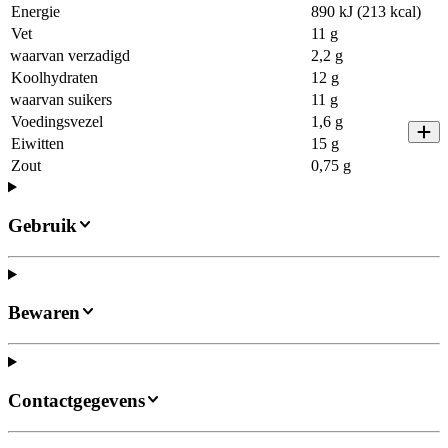
Energie
890 kJ (213 kcal)
Vet
11 g
waarvan verzadigd
2,2 g
Koolhydraten
12 g
waarvan suikers
11 g
Voedingsvezel
1,6 g
Eiwitten
15 g
Zout
0,75 g
Gebruik
Bewaren
Contactgegevens