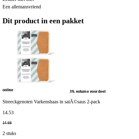
Een allemansvriend
Dit product in een pakket
online
3% volume voordeel
Streeckgenoten Varkenshaas in satÃ©saus 2-pack
14
.
53
14
.
98
2 stuks