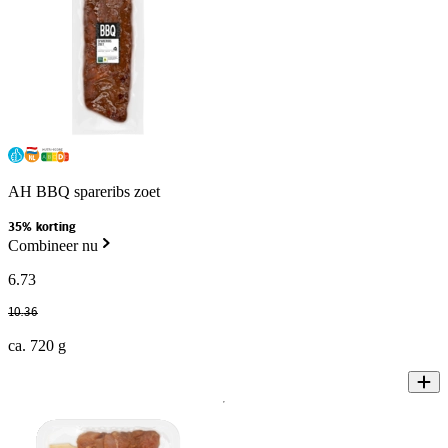
AH BBQ spareribs zoet
35% korting
Combineer nu
6
.
73
10
.
36
ca. 720 g