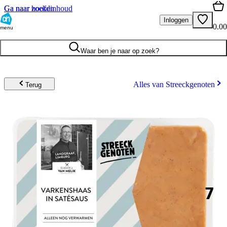
Ga naar hoofdinhoud
Ga naar zoeken
Inloggen
0.00
menu
Waar ben je naar op zoek?
Alles van Streeckgenoten
Terug
7
.