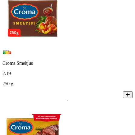
Croma Smeltjus
2
.
19
250 g