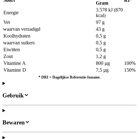
Soort
RI*
Gram
3.578 kJ (870
Energie
kcal)
Vet
97 g
waarvan verzadigd
43 g
Koolhydraten
0,5 g
waarvan suikers
0,5 g
Eiwitten
0,5 g
Zout
1,2 g
Vitamine A
800 µg
100%
Vitamine D
7,5 µg
150%
*
DRI = Dagelijkse Referentie-Inname.
Gebruik
Bewaren