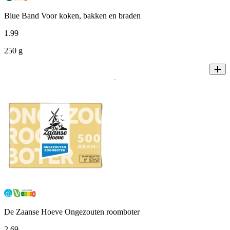
Blue Band Voor koken, bakken en braden
1
.
99
250 g
De Zaanse Hoeve Ongezouten roomboter
2
.
69