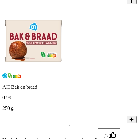
AH Bak en braad
0
.
99
250 g