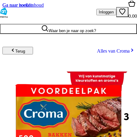
Ga naar hoofdinhoud
Ga naar zoeken
Inloggen
0.00
menu
Waar ben je naar op zoek?
Alles van Croma
Terug
3
.