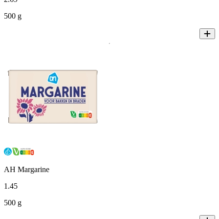
500 g
AH Margarine
1
.
45
500 g