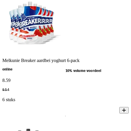
Melkunie Breaker aardbei yoghurt 6-pack
online
10% volume voordeel
8
.
59
9
.
54
6 stuks