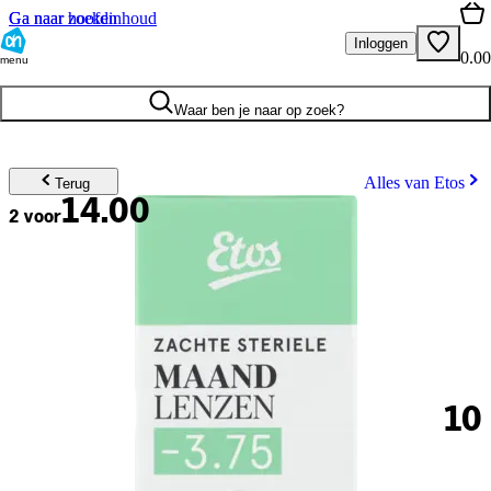
Ga naar hoofdinhoud
Ga naar zoeken
Inloggen
0.00
menu
Waar ben je naar op zoek?
Alles van Etos
Terug
14.00
2 voor
10
.