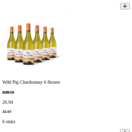
Wild Pig Chardonnay 6 flessen
BONUS
26
.
94
35
.
94
6 stuks