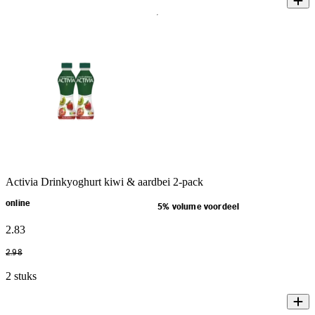
Activia Drinkyoghurt kiwi & aardbei 2-pack
online
5% volume voordeel
2
.
83
2
.
98
2 stuks