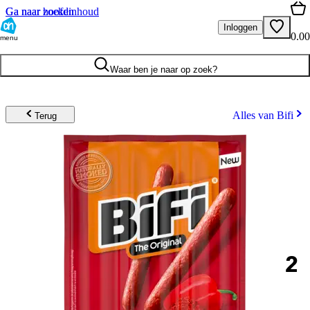
Ga naar hoofdinhoud
Ga naar zoeken
Inloggen
0.00
menu
Waar ben je naar op zoek?
Alles van Bifi
Terug
2
.