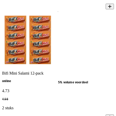
Bifi Mini Salami 12-pack
online
5% volume voordeel
4
.
73
4
.
98
2 stuks