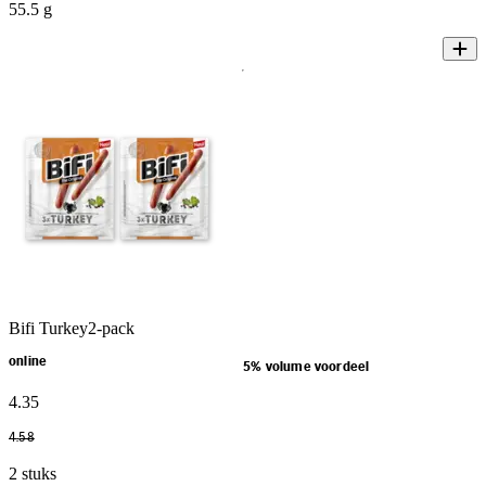
55.5 g
Bifi Turkey2-pack
online
5% volume voordeel
4
.
35
4
.
58
2 stuks