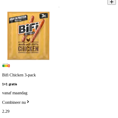
Bifi Chicken 3-pack
1+1 gratis
vanaf maandag
Combineer nu
2
.
29