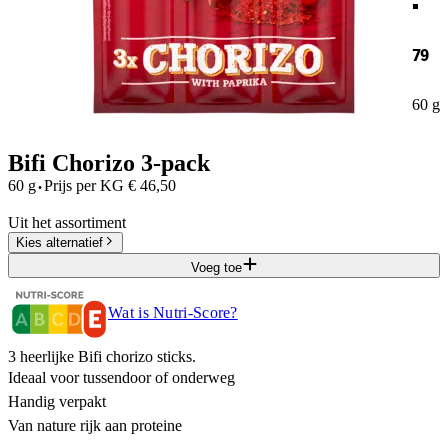
79
60 g
Bifi Chorizo 3-pack
·
60 g
Prijs per
KG
€
46,50
Uit het assortiment
Kies alternatief
Voeg toe
Wat is Nutri-Score?
3 heerlijke Bifi chorizo sticks.
Ideaal voor tussendoor of onderweg
Handig verpakt
Van nature rijk aan proteine