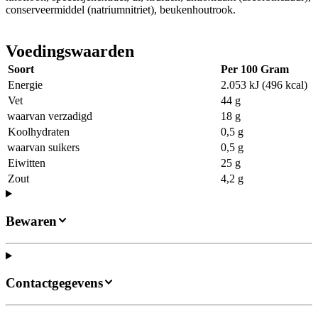
conserveermiddel (natriumnitriet), beukenhoutrook.
Voedingswaarden
Soort
Per 100 Gram
Energie
2.053 kJ (496 kcal)
Vet
44 g
waarvan verzadigd
18 g
Koolhydraten
0,5 g
waarvan suikers
0,5 g
Eiwitten
25 g
Zout
4,2 g
Bewaren
Contactgegevens