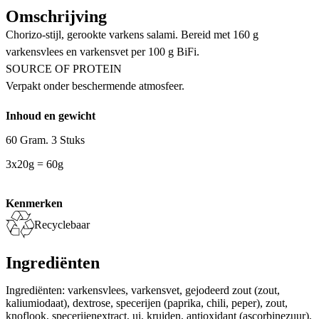
Omschrijving
Chorizo-stijl, gerookte varkens salami. Bereid met 160 g
varkensvlees en varkensvet per 100 g BiFi.
SOURCE OF PROTEIN
Verpakt onder beschermende atmosfeer.
Inhoud en gewicht
60 Gram. 3 Stuks
3x20g = 60g
Kenmerken
Recyclebaar
Ingrediënten
Ingrediënten: varkensvlees, varkensvet, gejodeerd zout (zout,
kaliumiodaat), dextrose, specerijen (paprika, chili, peper), zout,
knoflook, specerijenextract, ui, kruiden, antioxidant (ascorbinezuur),