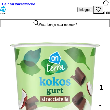
Ga naar hoofdinhoud
Ga naar zoeken
Inloggen
0.00
menu
Waar ben je naar op zoek?
1
.