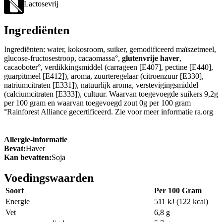
Lactosevrij
Ingrediënten
Ingrediënten: water, kokosroom, suiker, gemodificeerd maïszetmeel,
glucose-fructosestroop, cacaomassa°,
glutenvrije haver
,
cacaoboter°, verdikkingsmiddel (carrageen [E407], pectine [E440],
guarpitmeel [E412]), aroma, zuurteregelaar (citroenzuur [E330],
natriumcitraten [E331]), natuurlijk aroma, verstevigingsmiddel
(calciumcitraten [E333]), cultuur. Waarvan toegevoegde suikers 9,2g
per 100 gram en waarvan toegevoegd zout 0g per 100 gram
°Rainforest Alliance gecertificeerd. Zie voor meer informatie ra.org
Allergie-informatie
Bevat:
Haver
Kan bevatten:
Soja
Voedingswaarden
Soort
Per 100 Gram
Energie
511 kJ (122 kcal)
Vet
6,8 g