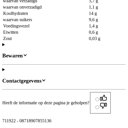
waarvan verzadigd
5,7 g
waarvan onverzadigd
1,1 g
Koolhydraten
14 g
waarvan suikers
9,6 g
Voedingsvezel
1,4 g
Eiwitten
0,6 g
Zout
0,03 g
Bewaren
Contactgegevens
Heeft de informatie op deze pagina je geholpen?
711922
-
08718907855136