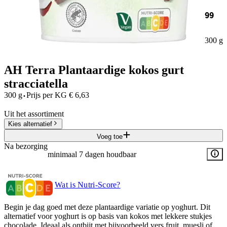
99
300 g
AH Terra Plantaardige kokos gurt
stracciatella
·
300 g
Prijs per
KG
€
6,63
Uit het assortiment
Kies alternatief
Voeg toe
Na bezorging
minimaal 7 dagen houdbaar
Wat is Nutri-Score?
Begin je dag goed met deze plantaardige variatie op yoghurt. Dit
alternatief voor yoghurt is op basis van kokos met lekkere stukjes
chocolade. Ideaal als ontbijt met bijvoorbeeld vers fruit, muesli of