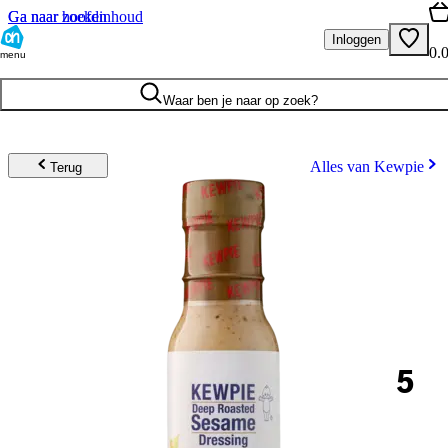
Ga naar hoofdinhoud
Ga naar zoeken
Inloggen
0.
menu
Waar ben je naar op zoek?
Alles van Kewpie
Terug
5
.