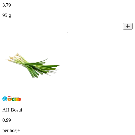
3
.
79
95 g
AH Bosui
0
.
99
per bosje