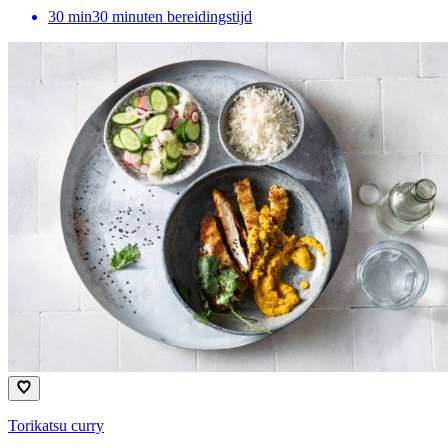
30
min
30 minuten bereidingstijd
Torikatsu curry