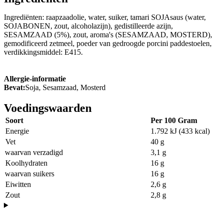
Ingrediënten: raapzaadolie, water, suiker, tamari SOJAsaus (water,
SOJABONEN, zout, alcoholazijn), gedistilleerde azijn,
SESAMZAAD (5%), zout, aroma's (SESAMZAAD, MOSTERD),
gemodificeerd zetmeel, poeder van gedroogde porcini paddestoelen,
verdikkingsmiddel: E415.
Allergie-informatie
Bevat:
Soja, Sesamzaad, Mosterd
Voedingswaarden
Soort
Per 100 Gram
Energie
1.792 kJ (433 kcal)
Vet
40 g
waarvan verzadigd
3,1 g
Koolhydraten
16 g
waarvan suikers
16 g
Eiwitten
2,6 g
Zout
2,8 g