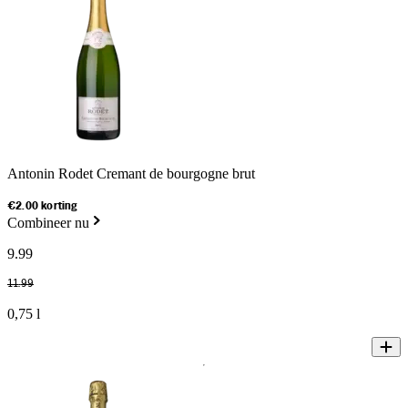
Antonin Rodet Cremant de bourgogne brut
€2.00 korting
Combineer nu
9
.
99
11
.
99
0,75 l