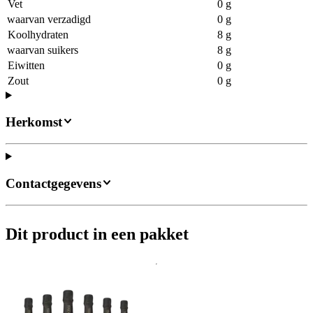
Vet
0 g
waarvan verzadigd
0 g
Koolhydraten
8 g
waarvan suikers
8 g
Eiwitten
0 g
Zout
0 g
Herkomst
Contactgegevens
Dit product in een pakket