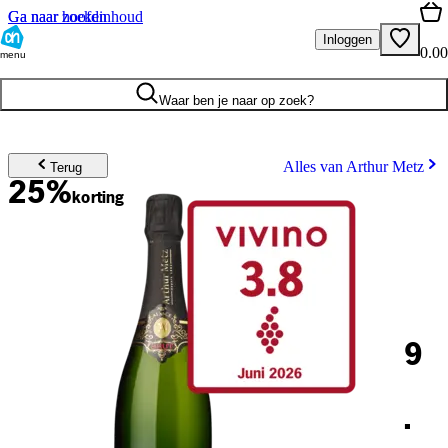
Ga naar hoofdinhoud
Ga naar zoeken
Inloggen
0.00
menu
Waar ben je naar op zoek?
Alles van Arthur Metz
Terug
25%
korting
9
.