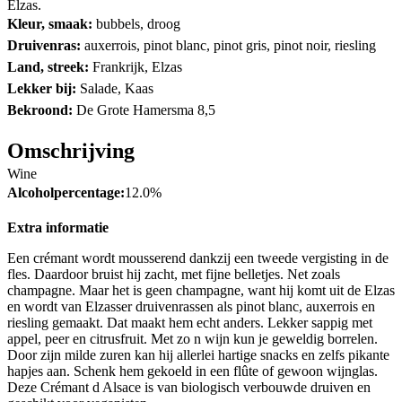
Elzas.
Kleur, smaak:
bubbels, droog
Druivenras:
auxerrois, pinot blanc, pinot gris, pinot noir, riesling
Land, streek:
Frankrijk, Elzas
Lekker bij:
Salade, Kaas
Bekroond:
De Grote Hamersma 8,5
Omschrijving
Wine
Alcoholpercentage:
12.0%
Extra informatie
Een crémant wordt mousserend dankzij een tweede vergisting in de
fles. Daardoor bruist hij zacht, met fijne belletjes. Net zoals
champagne. Maar het is geen champagne, want hij komt uit de Elzas
en wordt van Elzasser druivenrassen als pinot blanc, auxerrois en
riesling gemaakt. Dat maakt hem echt anders. Lekker sappig met
appel, peer en citrusfruit. Met zo n wijn kun je geweldig borrelen.
Door zijn milde zuren kan hij allerlei hartige snacks en zelfs pikante
hapjes aan. Schenk hem gekoeld in een flûte of gewoon wijnglas.
Deze Crémant d Alsace is van biologisch verbouwde druiven en