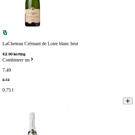
LaCheteau Crémant de Loire blanc brut
€2.00 korting
Combineer nu
7
.
49
9
.
49
0,75 l