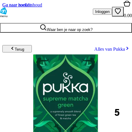
Ga naar hoofdinhoud
Ga naar zoeken
Inloggen
0.00
menu
Waar ben je naar op zoek?
Alles van Pukka
Terug
5
.