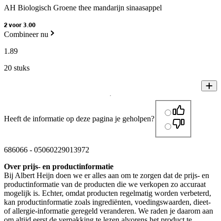
AH Biologisch Groene thee mandarijn sinaasappel
2 voor 3.00
Combineer nu
1
.
89
20 stuks
Heeft de informatie op deze pagina je geholpen?
686066
-
05060229013972
Over prijs- en productinformatie
Bij Albert Heijn doen we er alles aan om te zorgen dat de prijs- en
productinformatie van de producten die we verkopen zo accuraat
mogelijk is. Echter, omdat producten regelmatig worden verbeterd,
kan productinformatie zoals ingrediënten, voedingswaarden, dieet-
of allergie-informatie geregeld veranderen. We raden je daarom aan
om altijd eerst de verpakking te lezen alvorens het product te