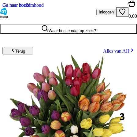
Ga naar hoofdinhoud
Ga naar zoeken
Inloggen
0.00
menu
Waar ben je naar op zoek?
Alles van AH
Terug
3
.