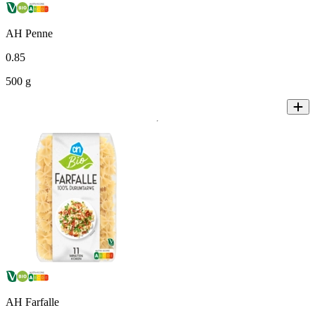
AH Penne
0
.
85
500 g
AH Farfalle