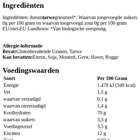
Ingrediënten
Ingrediënten: durum
tarwe
griesmeel*. Waarvan toegevoegde suikers
0g per 100 gram en waarvan toegevoegd zout 0g per 100 gram
EU/niet-EU Landbouw *Van biologische oorsprong.
Allergie-informatie
Bevat:
Glutenbevattende Granen, Tarwe
Kan bevatten:
Eieren, Soja, Mosterd, Gerst, Haver, Rogge
Voedingswaarden
Soort
Per 100 Gram
Energie
1.478 kJ (349 kcal)
Vet
1,5 g
waarvan verzadigd
0,1 g
waarvan onverzadigd
1,4 g
Koolhydraten
70 g
waarvan suikers
3,3 g
Voedingsvezel
3,5 g
Eiwitten
12 g