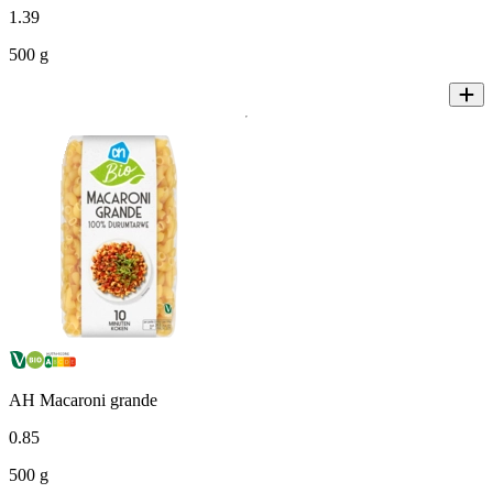
1
.
39
500 g
AH Macaroni grande
0
.
85
500 g