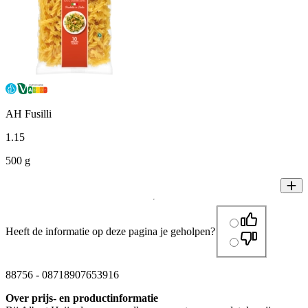
AH Fusilli
1
.
15
500 g
Heeft de informatie op deze pagina je geholpen?
88756
-
08718907653916
Over prijs- en productinformatie