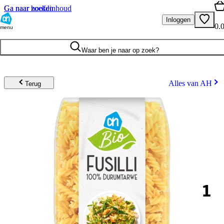
Ga naar hoofdinhoud
Ga naar zoeken
Inloggen
0.
menu
Waar ben je naar op zoek?
Alles van AH
Terug
1
.