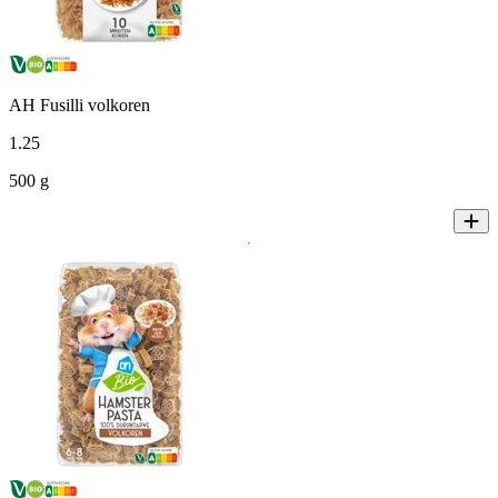
AH Fusilli volkoren
1
.
25
500 g