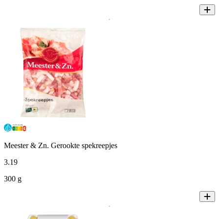
Meester & Zn. Gerookte spekreepjes
3
.
19
300 g