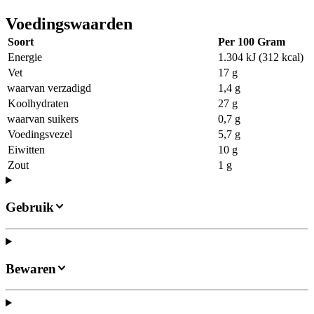
Voedingswaarden
Soort
Per 100 Gram
Energie
1.304 kJ (312 kcal)
Vet
17 g
waarvan verzadigd
1,4 g
Koolhydraten
27 g
waarvan suikers
0,7 g
Voedingsvezel
5,7 g
Eiwitten
10 g
Zout
1 g
Gebruik
Bewaren