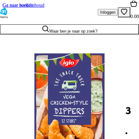
Ga naar hoofdinhoud
Ga naar zoeken
Inloggen
0.00
menu
Waar ben je naar op zoek?
3
.