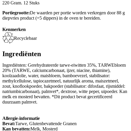
220 Gram. 12 Stuks
Portiegrootte:
De waarden per portie worden verkregen door 88 g
diepvries product (=5 dippers) in de oven te bereiden.
Kenmerken
Recyclebaar
Ingrediënten
Ingrediënten: Gerehydrateerde tarwe-eiwitten 35%, TARWEbloem
20% (TARWE, calciumcarbonaat, ijzer, niacine, thiamine),
koolzaadolie, water, maisbloem, bamboevezel, stabilisator:
methylcellulose, tapiocazetmeel, natuurlijk aroma, maiszetmeel,
zout, knoflookpoeder, bakpoeder (stabilisator: difosfaat, rijsmiddel:
natriumbicarbonaat), palmvet*, dextrose, witte peper, uipoeder. Kan
melk en mosterd bevatten. *Dit product bevat gecertificeerd
duurzaam palmvet.
Allergie-informatie
Bevat:
Tarwe, Glutenbevattende Granen
Kan bevatten:
Melk, Mosterd