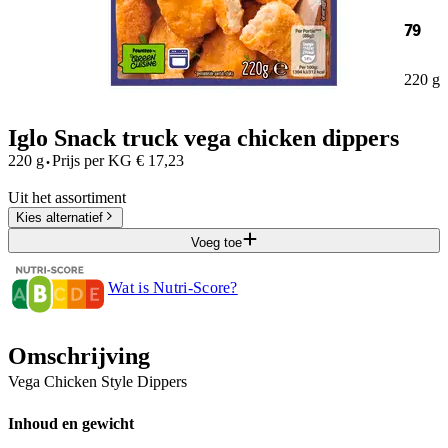
79
220 g
Iglo Snack truck vega chicken dippers
·
220 g
Prijs per
KG
€
17,23
Uit het assortiment
Kies alternatief
Voeg toe
Wat is Nutri-Score?
Omschrijving
Vega Chicken Style Dippers
Inhoud en gewicht