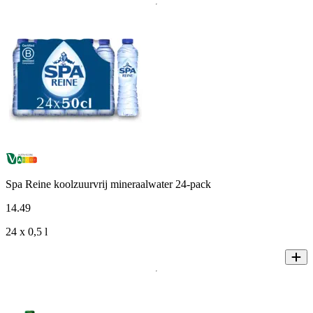
Spa Reine koolzuurvrij mineraalwater 24-pack
14
.
49
24 x 0,5 l