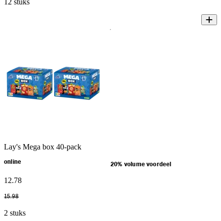
12 stuks
Lay's Mega box 40-pack
online
20% volume voordeel
12
.
78
15
.
98
2 stuks