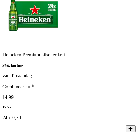
Heineken Premium pilsener krat
25% korting
vanaf maandag
Combineer nu
14
.
99
19
.
99
24 x 0,3 l