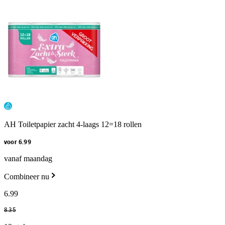
AH Toiletpapier zacht 4-laags 12=18 rollen
voor 6.99
vanaf maandag
Combineer nu
6
.
99
8
.
35