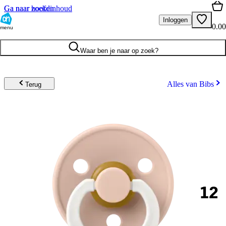
Ga naar hoofdinhoud
Ga naar zoeken
Inloggen
0.00
menu
Waar ben je naar op zoek?
Alles van Bibs
Terug
12
.