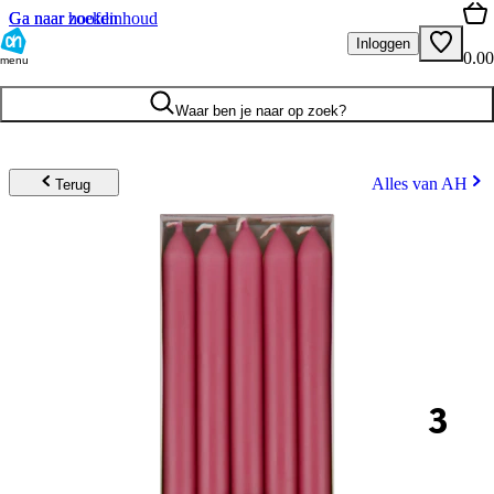
Ga naar hoofdinhoud
Ga naar zoeken
Inloggen
0.00
menu
Waar ben je naar op zoek?
Alles van AH
Terug
3
.