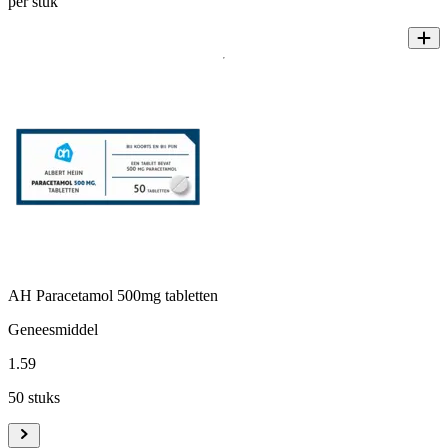
per stuk
AH Paracetamol 500mg tabletten
Geneesmiddel
1
.
59
50 stuks