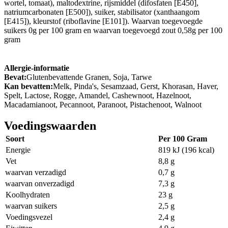
wortel, tomaat), maltodextrine, rijsmiddel (difosfaten [E450],
natriumcarbonaten [E500]), suiker, stabilisator (xanthaangom
[E415]), kleurstof (riboflavine [E101]). Waarvan toegevoegde
suikers 0g per 100 gram en waarvan toegevoegd zout 0,58g per 100
gram
Allergie-informatie
Bevat:
Glutenbevattende Granen, Soja, Tarwe
Kan bevatten:
Melk, Pinda's, Sesamzaad, Gerst, Khorasan, Haver,
Spelt, Lactose, Rogge, Amandel, Cashewnoot, Hazelnoot,
Macadamianoot, Pecannoot, Paranoot, Pistachenoot, Walnoot
Voedingswaarden
Soort
Per 100 Gram
Energie
819 kJ (196 kcal)
Vet
8,8 g
waarvan verzadigd
0,7 g
waarvan onverzadigd
7,3 g
Koolhydraten
23 g
waarvan suikers
2,5 g
Voedingsvezel
2,4 g