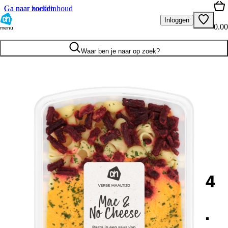
Ga naar hoofdinhoud
Ga naar zoeken
Inloggen
0.00
menu
Waar ben je naar op zoek?
4
.