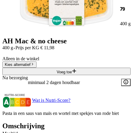
79
400 g
AH Mac & no cheese
·
400 g
Prijs per
KG
€
11,98
Alleen in de winkel
Kies alternatief
Voeg toe
Na bezorging
minimaal 2 dagen houdbaar
Wat is Nutri-Score?
Pasta in een saus van maïs en wortel met spekjes van rode biet ​
Omschrijving