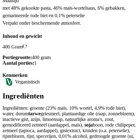
Maaltijd
met 48% gekookte pasta, 46% maïs-wortelsaus, 6% gebakken,
gemarineerde rode biet en 0,1% peterselie
Verpakt onder beschermende atmosfeer.
Inhoud en gewicht
400 Gram
Portiegrootte:
400 gram
Aantal porties:
1
Kenmerken
Veganistisch
Ingrediënten
Ingrediënten: groente (23% maïs, 10% wortel, 4,9% rode biet),
water, durum
tarwe
griesmeel, plantaardige olie (raap, zonnebloem),
inactieve gist, azijn, limoensap, natuurlijke aroma's, zout,
gemodificeerd zetmeel (aardappel, maïs),
soja
boon, rode chilipeper,
zetmeel (tapioca, aardappel), gistextract, kruiden (o.a. peterselie),
rijstebloem, rijst, specerijen, 0,01% alcohol, gedroogde groente (ui,